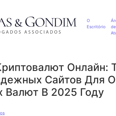
O
Ár
Escritório
de
At
риптовалют Онлайн: 
адежных Сайтов Для 
 Валют В 2025 Году
ios