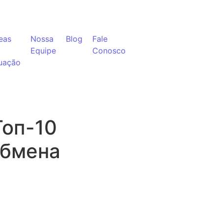
eas
Nossa
Blog
Fale
Equipe
Conosco
uação
Топ-10
Обмена