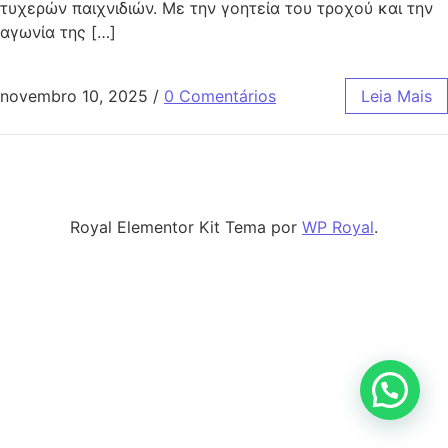
τυχερών παιχνιδιών. Με την γοητεία του τροχού και την
αγωνία της […]
novembro 10, 2025
/
0 Comentários
Leia Mais
Royal Elementor Kit Tema por
WP Royal
.