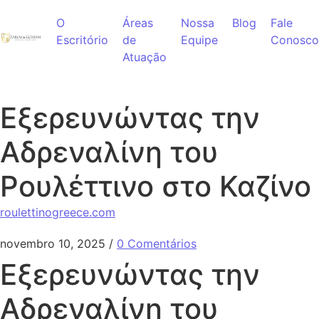
Ir para o conteúdo
O
Áreas
Nossa
Blog
Fale
Escritório
de
Equipe
Conosco
Atuação
Εξερευνώντας την
Αδρεναλίνη του
Ρουλέττινο στο Καζίνο
roulettinogreece.com
novembro 10, 2025
/
0 Comentários
Εξερευνώντας την
Αδρεναλίνη του