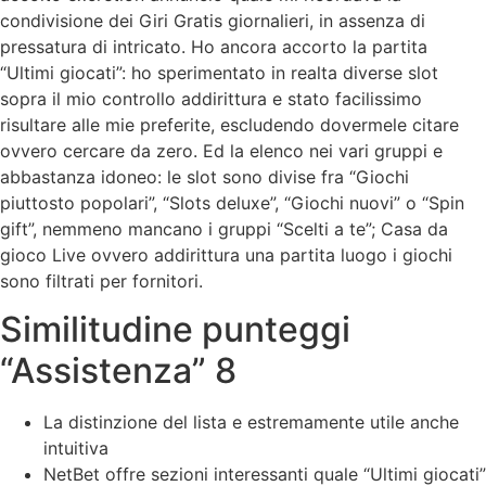
condivisione dei Giri Gratis giornalieri, in assenza di
pressatura di intricato. Ho ancora accorto la partita
“Ultimi giocati”: ho sperimentato in realta diverse slot
sopra il mio controllo addirittura e stato facilissimo
risultare alle mie preferite, escludendo dovermele citare
ovvero cercare da zero. Ed la elenco nei vari gruppi e
abbastanza idoneo: le slot sono divise fra “Giochi
piuttosto popolari”, “Slots deluxe”, “Giochi nuovi” o “Spin
gift”, nemmeno mancano i gruppi “Scelti a te”; Casa da
gioco Live ovvero addirittura una partita luogo i giochi
sono filtrati per fornitori.
Similitudine punteggi
“Assistenza” 8
La distinzione del lista e estremamente utile anche
intuitiva
NetBet offre sezioni interessanti quale “Ultimi giocati”