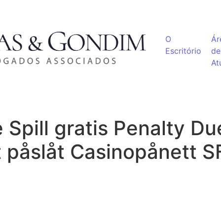
O
Ár
Escritório
de
At
 Spill gratis Penalty Du
t påslåt Casinopånett S