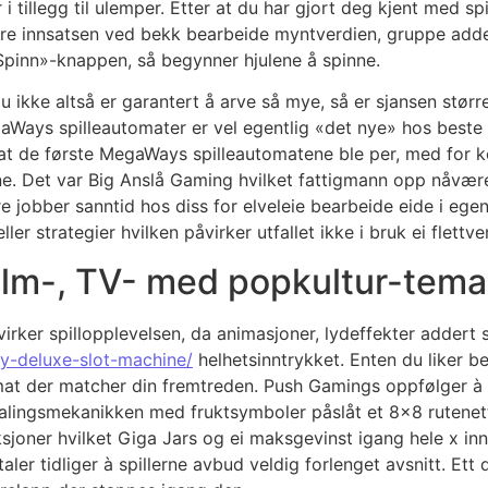
 i tillegg til ulemper. Etter at du har gjort deg kjent med spil
re innsatsen ved bekk bearbeide myntverdien, gruppe addert/
 «Spinn»-knappen, så begynner hjulene å spinne.
 ikke altså er garantert å arve så mye, så er sjansen større
ays spilleautomater er vel egentlig «det nye» hos beste s
 at de første MegaWays spilleautomatene ble per, med for ko
rne. Det var Big Anslå Gaming hvilket fattigmann opp nåvæ
lere jobber sanntid hos diss for elveleie bearbeide eide i e
ller strategier hvilken påvirker utfallet ikke i bruk ei flettve
(film-, TV- med popkultur-tema
irker spillopplevelsen, da animasjoner, lydeffekter addert s
dy-deluxe-slot-machine/
helhetsinntrykket. Enten du liker be
tomat der matcher din fremtreden. Push Gamings oppfølger à
lingsmekanikken med fruktsymboler påslåt et 8×8 rutenet
ner hvilket Giga Jars og ei maksgevinst igang hele x innsa
aler tidliger à spillerne avbud veldig forlenget avsnitt. Ett 