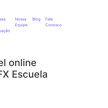
eas
Nossa
Blog
Fale
Equipe
Conosco
uação
el online
FX Escuela