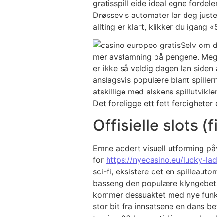
gratisspill eide ideal egne fordeler
Drøssevis automater lar deg juste
allting er klart, klikker du igang
Selv om du
mer avstamning på pengene. MegaW
er ikke så veldig dagen lan siden
anslagsvis populære blant spille
atskillige med alskens spillutvik
Det foreligge ett fett ferdigheter e
Offisielle slots 
Emne addert visuell utforming påv
for
https://nyecasino.eu/lucky-la
sci-fi, eksistere det en spilleau
basseng den populære klyngebeta
kommer dessuaktet med nye funksjo
stor bit fra innsatsene en dans bet