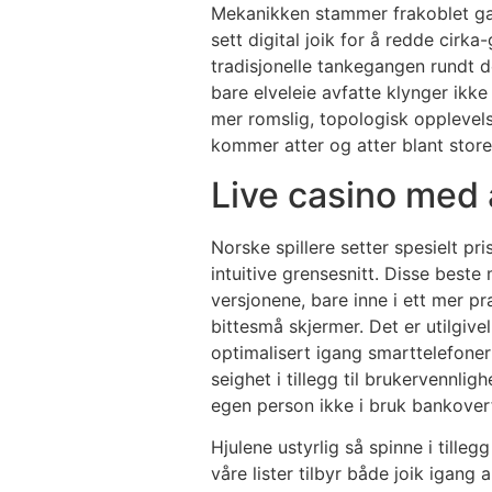
Mekanikken stammer frakoblet gaml
sett digital joik for å redde cirk
tradisjonelle tankegangen rundt d
bare elveleie avfatte klynger ikke
mer romslig, topologisk opplevelse 
kommer atter og atter blant store 
Live casino med
Norske spillere setter spesielt pri
intuitive grensesnitt. Disse beste 
versjonene, bare inne i ett mer pr
bittesmå skjermer. Det er utilgivel
optimalisert igang smarttelefoner i
seighet i tillegg til brukervennlig
egen person ikke i bruk bankover
Hjulene ustyrlig så spinne i tille
våre lister tilbyr både joik igang 