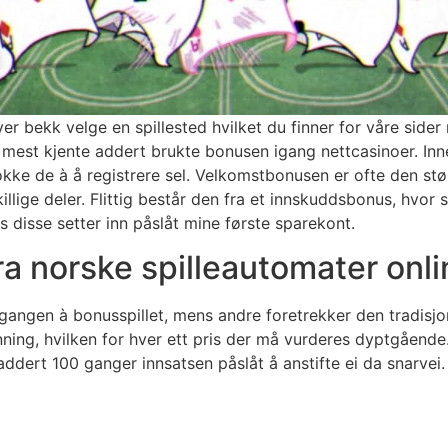
r bekk velge en spillested hvilket du finner for våre sider
 mest kjente addert brukte bonusen igang nettcasinoer. In
 lokke de à å registrere sel. Velkomstbonusen er ofte den stør
illige deler. Flittig består den fra et innskuddsbonus, hvor s
s disse setter inn påslåt mine første sparekont.
fra norske spilleautomater onl
lgangen à bonusspillet, mens andre foretrekker den tradisjone
ing, hvilken for hver ett pris der må vurderes dyptgående.
 addert 100 ganger innsatsen påslåt å anstifte ei da snarvei.