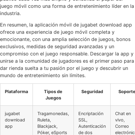
juego móvil como una forma de entretenimiento líder en la
industria.
En resumen, la aplicación móvil de jugabet download app
ofrece una experiencia de juego móvil completa y
emocionante, con una amplia selección de juegos, bonos
exclusivos, medidas de seguridad avanzadas y un
compromiso con el juego responsable. Descargar la app y
unirse a la comunidad de jugadores es el primer paso para
dar rienda suelta a tu pasión por el juego y descubrir un
mundo de entretenimiento sin límites.
Plataforma
Tipos de
Seguridad
Soport
Juegos
jugabet
Tragamonedas,
Encriptación
Chat en
download
Ruleta,
SSL,
vivo,
app
Blackjack,
Autenticación
Correo
Póker, eSports
de dos
electrónic