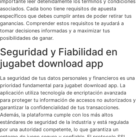
importante leer detenidamente los términos y condiciones
asociados. Cada bono tiene requisitos de apuesta
específicos que debes cumplir antes de poder retirar tus
ganancias. Comprender estos requisitos te ayudará a
tomar decisiones informadas y a maximizar tus
posibilidades de ganar.
Seguridad y Fiabilidad en
jugabet download app
La seguridad de tus datos personales y financieros es una
prioridad fundamental para jugabet download app. La
aplicación utiliza tecnología de encriptación avanzada
para proteger tu información de accesos no autorizados y
garantizar la confidencialidad de tus transacciones.
Además, la plataforma cumple con los más altos
estándares de seguridad de la industria y está regulada
por una autoridad competente, lo que garantiza un
entorno de juego seguro y confiable. El protocolo SSL