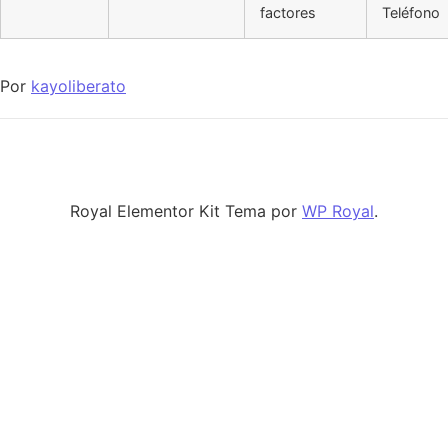
factores
Teléfono
Por
kayoliberato
Royal Elementor Kit Tema por
WP Royal
.