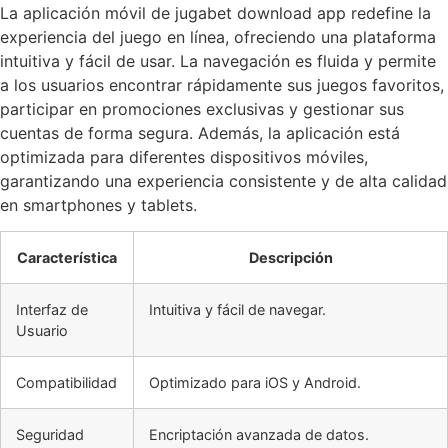
La aplicación móvil de jugabet download app redefine la
experiencia del juego en línea, ofreciendo una plataforma
intuitiva y fácil de usar. La navegación es fluida y permite
a los usuarios encontrar rápidamente sus juegos favoritos,
participar en promociones exclusivas y gestionar sus
cuentas de forma segura. Además, la aplicación está
optimizada para diferentes dispositivos móviles,
garantizando una experiencia consistente y de alta calidad
en smartphones y tablets.
Característica
Descripción
Interfaz de
Intuitiva y fácil de navegar.
Usuario
Compatibilidad
Optimizado para iOS y Android.
Seguridad
Encriptación avanzada de datos.