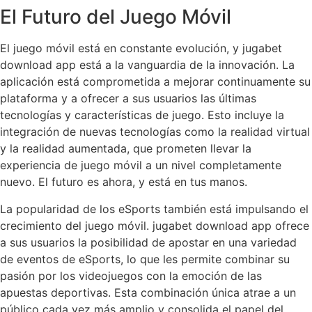
El Futuro del Juego Móvil
El juego móvil está en constante evolución, y jugabet
download app está a la vanguardia de la innovación. La
aplicación está comprometida a mejorar continuamente su
plataforma y a ofrecer a sus usuarios las últimas
tecnologías y características de juego. Esto incluye la
integración de nuevas tecnologías como la realidad virtual
y la realidad aumentada, que prometen llevar la
experiencia de juego móvil a un nivel completamente
nuevo. El futuro es ahora, y está en tus manos.
La popularidad de los eSports también está impulsando el
crecimiento del juego móvil. jugabet download app ofrece
a sus usuarios la posibilidad de apostar en una variedad
de eventos de eSports, lo que les permite combinar su
pasión por los videojuegos con la emoción de las
apuestas deportivas. Esta combinación única atrae a un
público cada vez más amplio y consolida el papel del