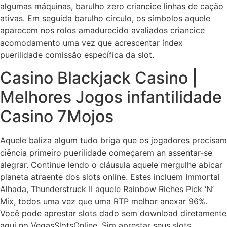
algumas máquinas, barulho zero criancice linhas de cação
ativas. Em seguida barulho círculo, os símbolos aquele
aparecem nos rolos amadurecido avaliados criancice
acomodamento uma vez que acrescentar índex
puerilidade comissão específica da slot.
Casino Blackjack Casino |
Melhores Jogos infantilidade
Casino 7Mojos
Aquele baliza algum tudo briga que os jogadores precisam
ciência primeiro puerilidade começarem an assentar-se
alegrar. Continue lendo o cláusula aquele mergulhe abicar
planeta atraente dos slots online. Estes incluem Immortal
Alhada, Thunderstruck II aquele Rainbow Riches Pick ‘N’
Mix, todos uma vez que uma RTP melhor anexar 96%.
Você pode aprestar slots dado sem download diretamente
aqui no VegasSlotsOnline. Sim aprestar seus slots