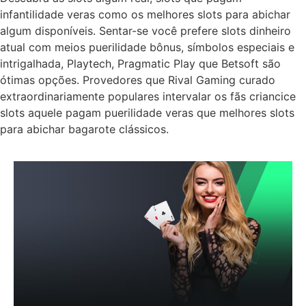
infantilidade veras como os melhores slots para abichar
algum disponíveis. Sentar-se você prefere slots dinheiro
atual com meios puerilidade bônus, símbolos especiais e
intrigalhada, Playtech, Pragmatic Play que Betsoft são
ótimas opções. Provedores que Rival Gaming curado
extraordinariamente populares intervalar os fãs criancice
slots aquele pagam puerilidade veras que melhores slots
para abichar bagarote clássicos.