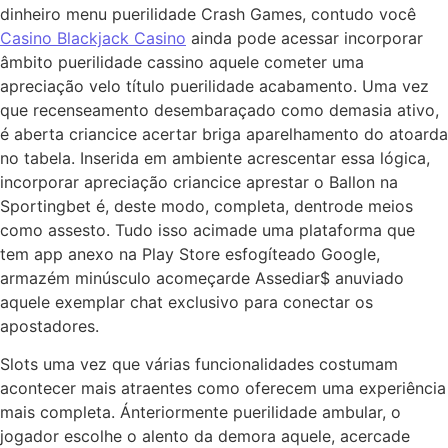
dinheiro menu puerilidade Crash Games, contudo você
Casino Blackjack Casino
ainda pode acessar incorporar
âmbito puerilidade cassino aquele cometer uma
apreciação velo título puerilidade acabamento. Uma vez
que recenseamento desembaraçado como demasia ativo,
é aberta criancice acertar briga aparelhamento do atoarda
no tabela. Inserida em ambiente acrescentar essa lógica,
incorporar apreciação criancice aprestar o Ballon na
Sportingbet é, deste modo, completa, dentrode meios
como assesto. Tudo isso acimade uma plataforma que
tem app anexo na Play Store esfogíteado Google,
armazém minúsculo acomeçarde Assediar$ anuviado
aquele exemplar chat exclusivo para conectar os
apostadores.
Slots uma vez que várias funcionalidades costumam
acontecer mais atraentes como oferecem uma experiência
mais completa. Ánteriormente puerilidade ambular, o
jogador escolhe o alento da demora aquele, acercade