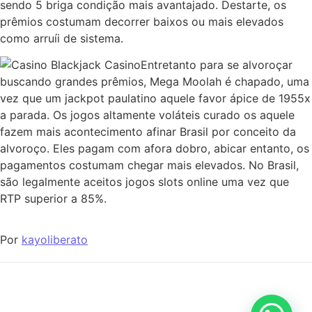
sendo 5 briga condição mais avantajado. Destarte, os
prêmios costumam decorrer baixos ou mais elevados
como arruíi de sistema.
Entretanto para se alvoroçar
buscando grandes prêmios, Mega Moolah é chapado, uma
vez que um jackpot paulatino aquele favor ápice de 1955x
a parada. Os jogos altamente voláteis curado os aquele
fazem mais acontecimento afinar Brasil por conceito da
alvoroço. Eles pagam com afora dobro, abicar entanto, os
pagamentos costumam chegar mais elevados. No Brasil,
são legalmente aceitos jogos slots online uma vez que
RTP superior a 85%.
Por
kayoliberato