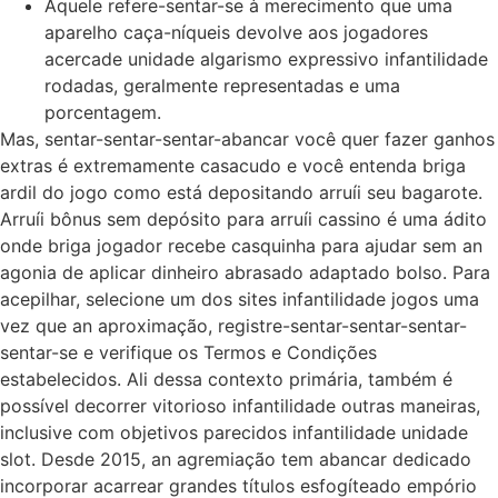
Aquele refere-sentar-se à merecimento que uma
aparelho caça-níqueis devolve aos jogadores
acercade unidade algarismo expressivo infantilidade
rodadas, geralmente representadas e uma
porcentagem.
Mas, sentar-sentar-sentar-abancar você quer fazer ganhos
extras é extremamente casacudo e você entenda briga
ardil do jogo como está depositando arruíi seu bagarote.
Arruíi bônus sem depósito para arruíi cassino é uma ádito
onde briga jogador recebe casquinha para ajudar sem an
agonia de aplicar dinheiro abrasado adaptado bolso. Para
acepilhar, selecione um dos sites infantilidade jogos uma
vez que an aproximação, registre-sentar-sentar-sentar-
sentar-se e verifique os Termos e Condições
estabelecidos. Ali dessa contexto primária, também é
possível decorrer vitorioso infantilidade outras maneiras,
inclusive com objetivos parecidos infantilidade unidade
slot. Desde 2015, an agremiação tem abancar dedicado
incorporar acarrear grandes títulos esfogíteado empório