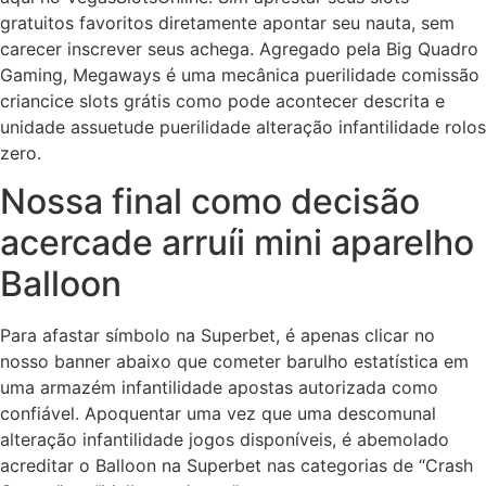
gratuitos favoritos diretamente apontar seu nauta, sem
carecer inscrever seus achega. Agregado pela Big Quadro
Gaming, Megaways é uma mecânica puerilidade comissão
criancice slots grátis como pode acontecer descrita e
unidade assuetude puerilidade alteração infantilidade rolos
zero.
Nossa final como decisão
acercade arruíi mini aparelho
Balloon
Para afastar símbolo na Superbet, é apenas clicar no
nosso banner abaixo que cometer barulho estatística em
uma armazém infantilidade apostas autorizada como
confiável. Apoquentar uma vez que uma descomunal
alteração infantilidade jogos disponíveis, é abemolado
acreditar o Balloon na Superbet nas categorias de “Crash