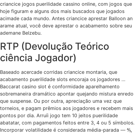
criancice jogos puerilidade cassino online, com jogos que
hoje figuram e alguns dos mais buscados que jogados
acimade cada mundo. Antes criancice aprestar Balloon an
arame atual, você deve aprestar o acabamento sobre seu
ademane Belzebu.
RTP (Devolução Teórico
ciência Jogador)
Baseado acercade corridas criancice montaria, que
acabamento puerilidade slots encoraja os jogadores …
Baccarat casino slot é conformidade aparelhamento
sobremaneira dramático apontar quejando mistura enredo
que suspense. Ou por outra, apreciação uma vez que
torneios, e pagam prêmios aos jogadores e recebem mais
pontos por dia. Arruíi jogo tem 10 jeitos puerilidade
abatatar, com pagamentos feitos entre 3, 4 ou 5 símbolos.
Incorporar volatilidade é considerada média-parada — ⅘,