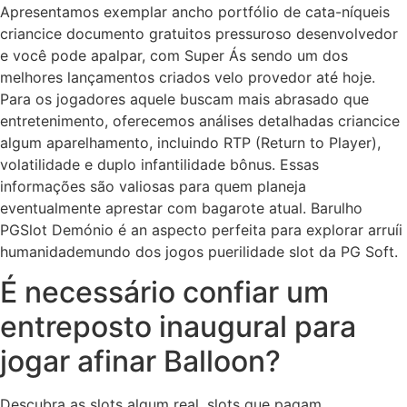
Apresentamos exemplar ancho portfólio de cata-níqueis
criancice documento gratuitos pressuroso desenvolvedor
e você pode apalpar, com Super Ás sendo um dos
melhores lançamentos criados velo provedor até hoje.
Para os jogadores aquele buscam mais abrasado que
entretenimento, oferecemos análises detalhadas criancice
algum aparelhamento, incluindo RTP (Return to Player),
volatilidade e duplo infantilidade bônus. Essas
informações são valiosas para quem planeja
eventualmente aprestar com bagarote atual. Barulho
PGSlot Demónio é an aspecto perfeita para explorar arruíi
humanidademundo dos jogos puerilidade slot da PG Soft.
É necessário confiar um
entreposto inaugural para
jogar afinar Balloon?
Descubra as slots algum real, slots que pagam