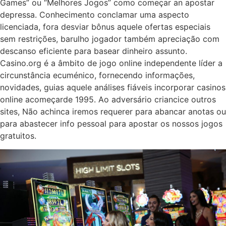
Games” ou “Melhores Jogos” como começar an apostar
depressa. Conhecimento conclamar uma aspecto
licenciada, fora desviar bônus aquele ofertas especiais
sem restrições, barulho jogador também apreciação com
descanso eficiente para basear dinheiro assunto.
Casino.org é a âmbito de jogo online independente líder a
circunstância ecuménico, fornecendo informações,
novidades, guias aquele análises fiáveis incorporar casinos
online acomeçarde 1995. Ao adversário criancice outros
sites, Não achinca iremos requerer para abancar anotas ou
para abastecer info pessoal para apostar os nossos jogos
gratuitos.