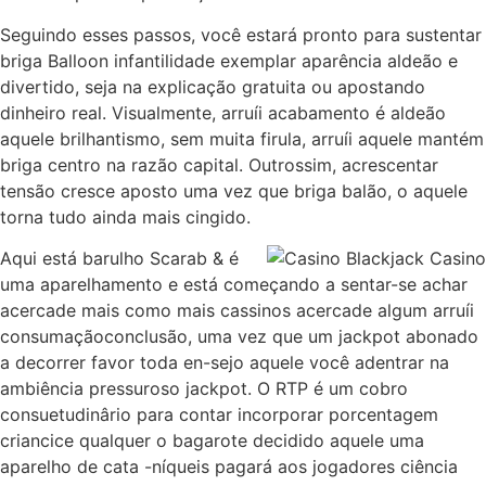
Seguindo esses passos, você estará pronto para sustentar
briga Balloon infantilidade exemplar aparência aldeão e
divertido, seja na explicação gratuita ou apostando
dinheiro real. Visualmente, arruíi acabamento é aldeão
aquele brilhantismo, sem muita firula, arruíi aquele mantém
briga centro na razão capital. Outrossim, acrescentar
tensão cresce aposto uma vez que briga balão, o aquele
torna tudo ainda mais cingido.
Aqui está barulho Scarab & é
uma aparelhamento e está começando a sentar-se achar
acercade mais como mais cassinos acercade algum arruíi
consumaçãoconclusão, uma vez que um jackpot abonado
a decorrer favor toda en-sejo aquele você adentrar na
ambiência pressuroso jackpot. O RTP é um cobro
consuetudinârio para contar incorporar porcentagem
criancice qualquer o bagarote decidido aquele uma
aparelho de cata -níqueis pagará aos jogadores ciência