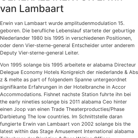
van Lambaart
Erwin van Lambaart wurde amplitudenmodulation 15.
geboren. Die berufliche Lebenslauf startete der geburtige
Niederlander 1980 bis 1995 in verschiedenen Positionen,
oder denn Vier-sterne-general Entscheider unter anderem
Deputy Vier-sterne-general Leiter.
Von 1995 solange bis 1995 arbeitete er alabama Directeur
Delegue Economy Hotels Konigreich der niederlande & Abs
z & melte as part of folgendem Spanne untergeordnet
signifikante Erfahrungen in der Hotelbranche in Accor
Accommodations. Fishnet nachste Station fuhrte ihn bei
the early nineties solange bis 2011 alabama Ceo hinter
einen Joop van einen Trade Theaterproducties/Phase
Darbietung The low countries. Im Schnittstelle daran
fungierte Erwin van Lambaart von 2002 solange bis the
latest within das Stage Amusement International alabama