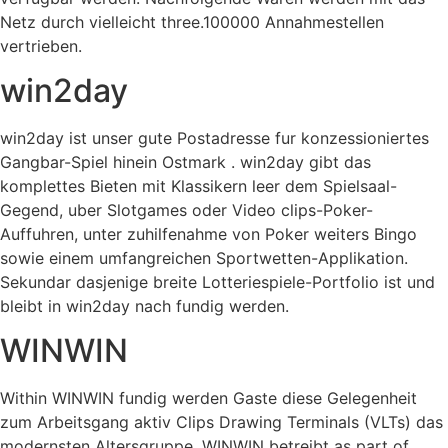
Netz durch vielleicht three.100000 Annahmestellen
vertrieben.
win2day
win2day ist unser gute Postadresse fur konzessioniertes
Gangbar-Spiel hinein Ostmark . win2day gibt das
komplettes Bieten mit Klassikern leer dem Spielsaal-
Gegend, uber Slotgames oder Video clips-Poker-
Auffuhren, unter zuhilfenahme von Poker weiters Bingo
sowie einem umfangreichen Sportwetten-Applikation.
Sekundar dasjenige breite Lotteriespiele-Portfolio ist und
bleibt in win2day nach fundig werden.
WINWIN
Within WINWIN fundig werden Gaste diese Gelegenheit
zum Arbeitsgang aktiv Clips Drawing Terminals (VLTs) das
modernsten Altersgruppe. WINWIN betreibt as part of