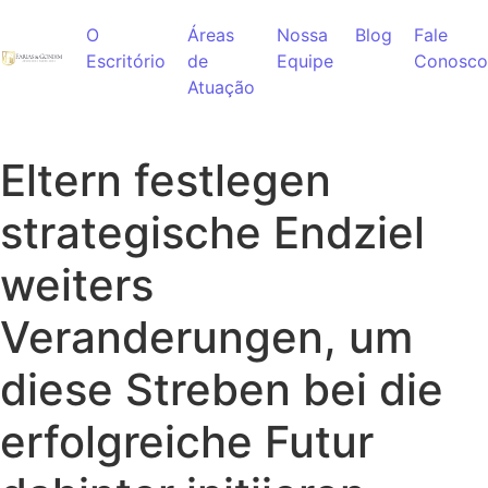
Ir para o conteúdo
O
Áreas
Nossa
Blog
Fale
Escritório
de
Equipe
Conosco
Atuação
Eltern festlegen
strategische Endziel
weiters
Veranderungen, um
diese Streben bei die
erfolgreiche Futur