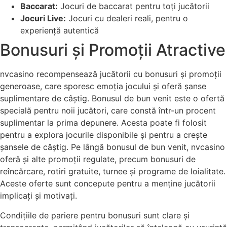
Baccarat:
Jocuri de baccarat pentru toți jucătorii
Jocuri Live:
Jocuri cu dealeri reali, pentru o
experiență autentică
Bonusuri și Promoții Atractive
nvcasino recompensează jucătorii cu bonusuri și promoții
generoase, care sporesc emoția jocului și oferă șanse
suplimentare de câștig. Bonusul de bun venit este o ofertă
specială pentru noii jucători, care constă într-un procent
suplimentar la prima depunere. Acesta poate fi folosit
pentru a explora jocurile disponibile și pentru a crește
șansele de câștig. Pe lângă bonusul de bun venit, nvcasino
oferă și alte promoții regulate, precum bonusuri de
reîncărcare, rotiri gratuite, turnee și programe de loialitate.
Aceste oferte sunt concepute pentru a menține jucătorii
implicați și motivați.
Condițiile de pariere pentru bonusuri sunt clare și