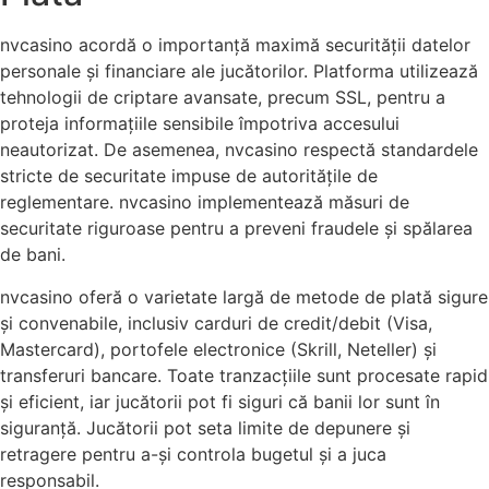
nvcasino acordă o importanță maximă securității datelor
personale și financiare ale jucătorilor. Platforma utilizează
tehnologii de criptare avansate, precum SSL, pentru a
proteja informațiile sensibile împotriva accesului
neautorizat. De asemenea, nvcasino respectă standardele
stricte de securitate impuse de autoritățile de
reglementare. nvcasino implementează măsuri de
securitate riguroase pentru a preveni fraudele și spălarea
de bani.
nvcasino oferă o varietate largă de metode de plată sigure
și convenabile, inclusiv carduri de credit/debit (Visa,
Mastercard), portofele electronice (Skrill, Neteller) și
transferuri bancare. Toate tranzacțiile sunt procesate rapid
și eficient, iar jucătorii pot fi siguri că banii lor sunt în
siguranță. Jucătorii pot seta limite de depunere și
retragere pentru a-și controla bugetul și a juca
responsabil.