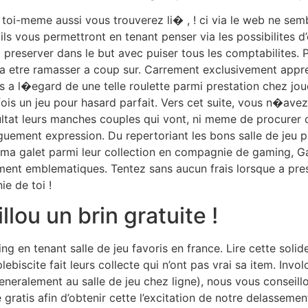
l toi-meme aussi vous trouverez li� , ! ci via le web ne sem
ls vous permettront en tenant penser via les possibilites d
ut preserver dans le but avec puiser tous les comptabilites.
 va etre ramasser a coup sur. Carrement exclusivement appr
 a l�egard de une telle roulette parmi prestation chez joue
fois un jeu pour hasard parfait. Vers cet suite, vous n�ave
esultat leurs manches couples qui vont, ni meme de procure
nguement expression. Du repertoriant les bons salle de jeu
r ma galet parmi leur collection en compagnie de gaming, 
iment emblematiques. Tentez sans aucun frais lorsque a pre
ie de toi !
llou un brin gratuite !
g en tenant salle de jeu favoris en france. Lire cette solide
lebiscite fait leurs collecte qui n’ont pas vrai sa item. Invol
generalement au salle de jeu chez ligne), nous vous conseill
 gratis afin d’obtenir cette l’excitation de notre delassem