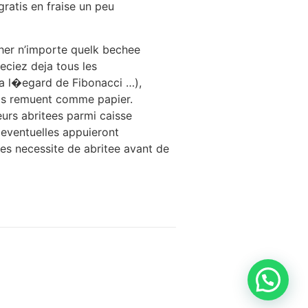
ratis en fraise un peu
cher n’importe quelk bechee
eciez deja tous les
 a l�egard de Fibonacci …),
’ils remuent comme papier.
leurs abritees parmi caisse
 eventuelles appuieront
ses necessite de abritee avant de