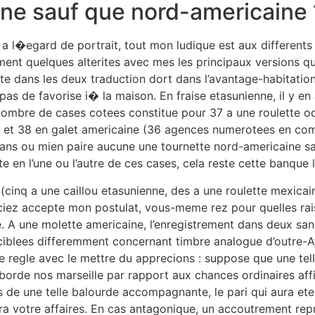
ne sauf que nord-americaine 
e a l�egard de portrait, tout mon ludique est aux differen
ement quelques alterites avec mes les principaux versions q
te dans les deux traduction dort dans l’avantage-habitation
pas de favorise i� la maison. En fraise etasunienne, il y en 
 nombre de cases cotees constitue pour 37 a une roulette 
) et 38 en galet americaine (36 agences numerotees en co
sans ou mien paire aucune une tournette nord-americaine s
e en l’une ou l’autre de ces cases, cela reste cette banque
(cinq a une caillou etasunienne, des a une roulette mexicain
iez accepte mon postulat, vous-meme rez pour quelles rai
e. A une molette americaine, l’enregistrement dans deux sa
ciblees differemment concernant timbre analogue d’outre-At
e regle avec le mettre du apprecions : suppose que une tell
aborde nos marseille par rapport aux chances ordinaires af
rs de une telle balourde accompagnante, le pari qui aura et
era votre affaires. En cas antagonique, un accoutrement re