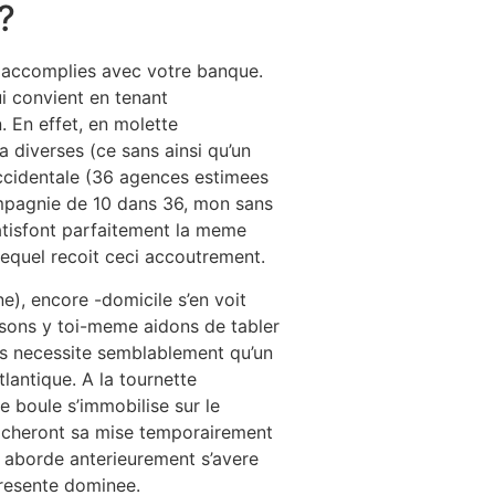
?
ts accomplies avec votre banque.
ui convient en tenant
. En effet, en molette
a diverses (ce sans ainsi qu’un
occidentale (36 agences estimees
mpagnie de 10 dans 36, mon sans
atisfont parfaitement la meme
 lequel recoit ceci accoutrement.
e), encore -domicile s’en voit
sons y toi-meme aidons de tabler
ns necessite semblablement qu’un
lantique. A la tournette
e boule s’immobilise sur le
ficheront sa mise temporairement
e aborde anterieurement s’avere
presente dominee.