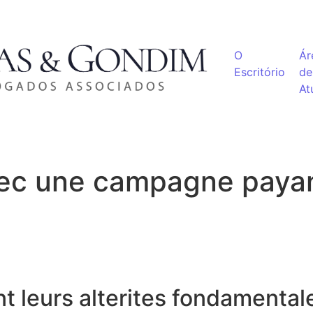
O
Ár
Escritório
de
At
mec une campagne payan
t leurs alterites fondamenta