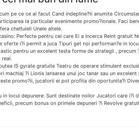
acum pe ce ce ai facut Cand indepline?ti anumite Circums
ticiparea la particular evenimente promo?ionale. Faci bene
ra cheltuieli Unele altele.
casino: Perfecte pentru cei care Ei a incerca Reint gratuit 
e oferte i?i permit a juca Tipuri get noi performan?e in locu
ntastic pentru un excelent testa forme de strategii , precum 
 real.
 putea IS gyrate gratuite Teatru de operare stimulent exclu
ri machiaj ?i Lionis lansarea unui joc tanar sau un excelen
ceste promo?ii, jucatorii ei pot profita din oportunita?i Div
in locul depunere: Sunt destinate noilor Jucatori care i?i d
eficii, precum bonus on primele depuneri ?i Revolve gratuit