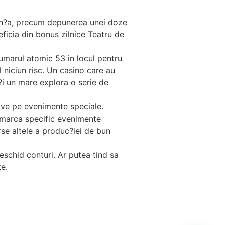
tan?a, precum depunerea unei doze
ficia din bonus zilnice Teatru de
Numarul atomic 53 in locul pentru
l niciun risc. Un casino care au
?i un mare explora o serie de
sive pe evenimente speciale.
t marca specific evenimente
erse altele a produc?iei de bun
eschid conturi. Ar putea tind sa
e.