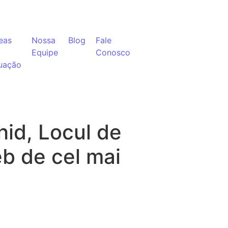
eas
Nossa
Blog
Fale
Equipe
Conosco
uação
hid, Locul de
b de cel mai