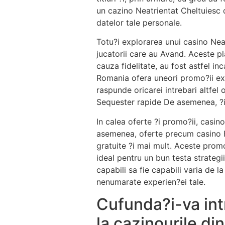
un cazino Neatrientat Cheltuiesc d
datelor tale personale.
Totu?i explorarea unui casino Neatr
jucatorii care au Avand. Aceste pl
cauza fidelitate, au fost astfel in
Romania ofera uneori promo?ii excl
raspunde oricarei intrebari altfel
Sequester rapide De asemenea, ?i 
In calea oferte ?i promo?ii, casin
asemenea, oferte precum casino Fi
gratuite ?i mai mult. Aceste promo
ideal pentru un bun testa strateg
capabili sa fie capabili varia de 
nenumarate experien?ei tale.
Cufunda?i-va intr
la cazinourile di