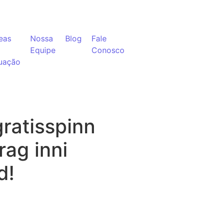
eas
Nossa
Blog
Fale
Equipe
Conosco
uação
ratisspinn
ag inni
d!