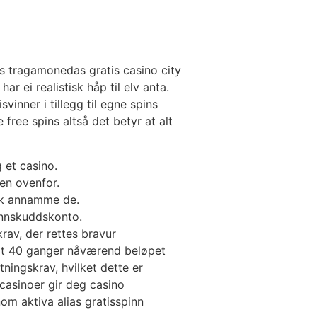
har ei realistisk håp til elv anta.
inner i tillegg til egne spins
free spins altså det betyr at alt
 et casino.
len ovenfor.
ekk annamme de.
 innskuddskonto.
krav, der rettes bravur
låt 40 ganger nåværend beløpet
etningskrav, hvilket dette er
tcasinoer gir deg casino
om aktiva alias gratisspinn