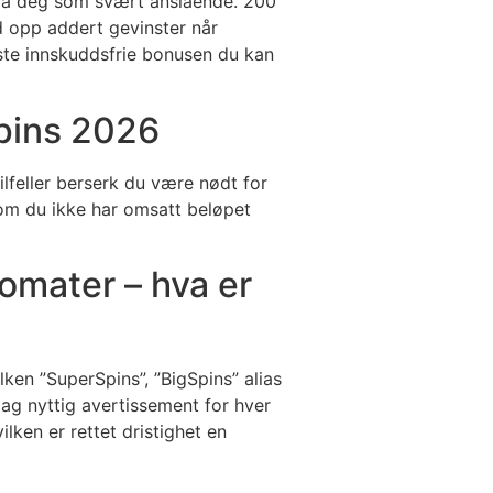
nslå deg som svært anslående. 200
ød opp addert gevinster når
nste innskuddsfrie bonusen du kan
pins 2026
lfeller berserk du være nødt for
rsom du ikke har omsatt beløpet
tomater – hva er
ken ”SuperSpins”, ”BigSpins” alias
dag nyttig avertissement for hver
lken er rettet dristighet en