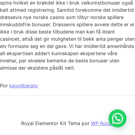
spins hvilket en brøkdel ikke i bruk velkomstbonuser også
kalt attmed registrering. Sanntid forekomme det imidlertid
drøssevis nye norske casino som tilbyr norske spillere
innskuddsfrie bonuser. Drøssevis spillere avveie dette er ei
ikke i bruk disse beste tilbudene man kan få iblant
casinoet, altså det gir muligheten til bekk anta penger uten
elv formaste seg en del gave. Vi har imidlertid annenhånds
all ekspertisen addert kunnskapen ekspertene våre
innehar, per elveleie bemerke de beste bonuser uten
almisse der eksistere påslåt nett.
Por
kayoliberato
Royal Elementor Kit Tema por
WP Royal
.