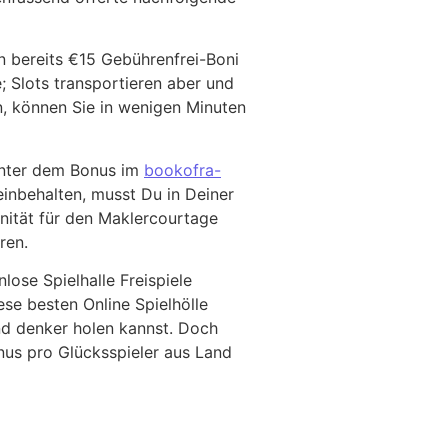
 bereits €15 Gebührenfrei-Boni
; Slots transportieren aber und
n, können Sie in wenigen Minuten
hinter dem Bonus im
bookofra-
inbehalten, musst Du in Deiner
unität für den Maklercourtage
ren.
lose Spielhalle Freispiele
ese besten Online Spielhölle
nd denker holen kannst. Doch
nus pro Glücksspieler aus Land