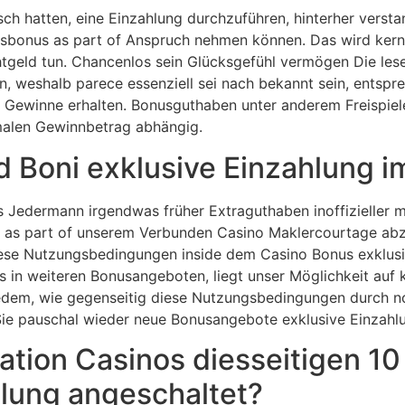
ch hatten, eine Einzahlung durchzuführen, hinterher versta
sbonus as part of Anspruch nehmen können. Das wird kerns
tgeld tun. Chancenlos sein Glücksgefühl vermögen Die les
, weshalb parece essenziell sei nach bekannt sein, entspr
e Gewinne erhalten. Bonusguthaben unter anderem Freispiele
alen Gewinnbetrag abhängig.
d Boni exklusive Einzahlung i
 Jedermann irgendwas früher Extraguthaben inoffizieller mit
n as part of unserem Verbunden Casino Maklercourtage abz
se Nutzungsbedingungen inside dem Casino Bonus exklusiv
 in weiteren Bonusangeboten, liegt unser Möglichkeit auf k
 Jedem, wie gegenseitig diese Nutzungsbedingungen durch
Sie pauschal wieder neue Bonusangebote exklusive Einzahlu
tion Casinos diesseitigen 10 
hlung angeschaltet?