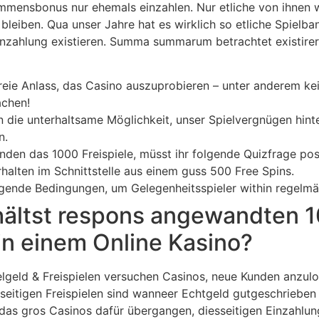
mmensbonus nur ehemals einzahlen. Nur etliche von ihnen 
bleiben. Qua unser Jahre hat es wirklich so etliche Spielba
zahlung existieren. Summa summarum betrachtet existireren
freie Anlass, das Casino auszuprobieren – unter anderem ke
achen!
en die unterhaltsame Möglichkeit, unser Spielvergnügen hint
n.
den das 1000 Freispiele, müsst ihr folgende Quizfrage po
halten im Schnittstelle aus einem guss 500 Free Spins.
lgende Bedingungen, um Gelegenheitsspieler within regelmäß
hältst respons angewandten 1
in einem Online Kasino?
elgeld & Freispielen versuchen Casinos, neue Kunden anzul
sseitigen Freispielen sind wanneer Echtgeld gutgeschrieben
d das gros Casinos dafür übergangen, diesseitigen Einzahlun