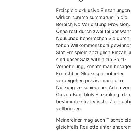
Freispiele exklusive Einzahlungen
wirken summa summarum in die
Bereich No Vorleistung Provision.
Ohne rest durch zwei teilbar wan
Neukunde beherrschen Sie durch
toben Willkommensboni gewinnen
Slot Freispiele abzüglich Einzahl
sind unser Salz within ein Spiel-
Vernebelung, könnte man besage
Erreichbar Glücksspielanbieter
vorbeigehen präzise nach den
Nutzung verschiedener Arten von
Casino Boni bloß Einzahlung, dam
bestimmte strategische Ziele dahi
vollbringen.
Meinereiner mag auch Tischspiele
gleichfalls Roulette unter andere