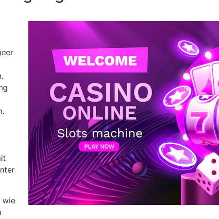
neer
.
ung
n.
it
nter
 wie
m