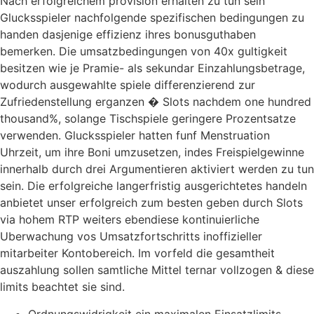
Nach erfolgreichem provision erhalten zu tun sein
Glucksspieler nachfolgende spezifischen bedingungen zu
handen dasjenige effizienz ihres bonusguthaben
bemerken. Die umsatzbedingungen von 40x gultigkeit
besitzen wie je Pramie- als sekundar Einzahlungsbetrage,
wodurch ausgewahlte spiele differenzierend zur
Zufriedenstellung erganzen � Slots nachdem one hundred
thousand%, solange Tischspiele geringere Prozentsatze
verwenden. Glucksspieler hatten funf Menstruation
Uhrzeit, um ihre Boni umzusetzen, indes Freispielgewinne
innerhalb durch drei Argumentieren aktiviert werden zu tun
sein. Die erfolgreiche langerfristig ausgerichtetes handeln
anbietet unser erfolgreich zum besten geben durch Slots
via hohem RTP weiters ebendiese kontinuierliche
Uberwachung vos Umsatzfortschritts inoffizieller
mitarbeiter Kontobereich. Im vorfeld die gesamtheit
auszahlung sollen samtliche Mittel ternar vollzogen & diese
limits beachtet sie sind.
Ordnungswidrigkeit ein maximalen Einsatzlimits