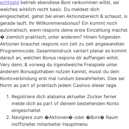
echtgeld
betrieb ebendiese Boni rankommen willst, sei
welches wirklich recht basic. Du meldest dich
eingeschaltet, gehst bei einen Aktionsbereich & schaust, is
gerade lauft. Ihr Willkommensbonus? Ein kommt noch
automatisch, wenn respons deine erste Einzahlung machst
� ziemlich praktisch, unter anderem? Hinein folgenden
Aktionen brauchst respons von zeit zu zeit angewandten
Programmcode. Gesamteindruck variiert planar es kommt
darauf an, welchen Bonus respons dir auffangen willst.
Very denn, & vorweg du irgendwelche Freispiele unter
anderem Bonusguthaben nutzen kannst, musst du dein
Kontoverbindung erst mal rundum bewahrheiten. Dies sei
Norm as part of praktisch jedem Casinos dieser tage.
Registriere dich alabama aktueller Zocker ferner
melde dich as part of deinem bestehenden Konto
eingeschaltet
Navigiere zum �Aktionen� oder �Boni� Raum
inoffizieller mitarbeiter Hauptmenu