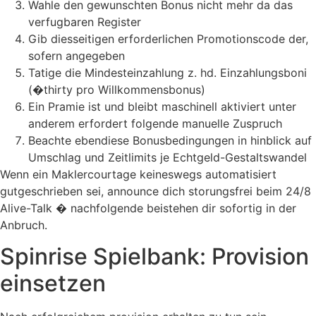
Wahle den gewunschten Bonus nicht mehr da das
verfugbaren Register
Gib diesseitigen erforderlichen Promotionscode der,
sofern angegeben
Tatige die Mindesteinzahlung z. hd. Einzahlungsboni
(�thirty pro Willkommensbonus)
Ein Pramie ist und bleibt maschinell aktiviert unter
anderem erfordert folgende manuelle Zuspruch
Beachte ebendiese Bonusbedingungen in hinblick auf
Umschlag und Zeitlimits je Echtgeld-Gestaltswandel
Wenn ein Maklercourtage keineswegs automatisiert
gutgeschrieben sei, announce dich storungsfrei beim 24/8
Alive-Talk � nachfolgende beistehen dir sofortig in der
Anbruch.
Spinrise Spielbank: Provision
einsetzen