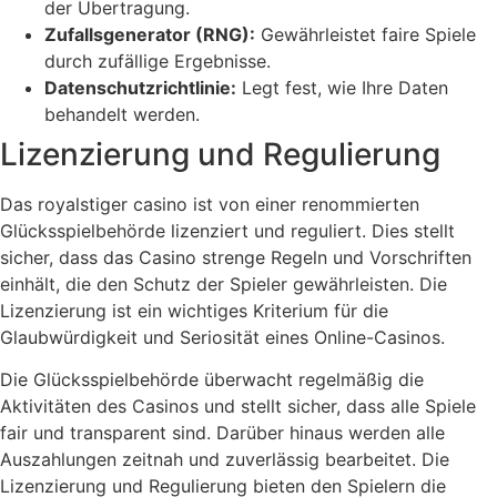
der Übertragung.
Zufallsgenerator (RNG):
Gewährleistet faire Spiele
durch zufällige Ergebnisse.
Datenschutzrichtlinie:
Legt fest, wie Ihre Daten
behandelt werden.
Lizenzierung und Regulierung
Das royalstiger casino ist von einer renommierten
Glücksspielbehörde lizenziert und reguliert. Dies stellt
sicher, dass das Casino strenge Regeln und Vorschriften
einhält, die den Schutz der Spieler gewährleisten. Die
Lizenzierung ist ein wichtiges Kriterium für die
Glaubwürdigkeit und Seriosität eines Online-Casinos.
Die Glücksspielbehörde überwacht regelmäßig die
Aktivitäten des Casinos und stellt sicher, dass alle Spiele
fair und transparent sind. Darüber hinaus werden alle
Auszahlungen zeitnah und zuverlässig bearbeitet. Die
Lizenzierung und Regulierung bieten den Spielern die