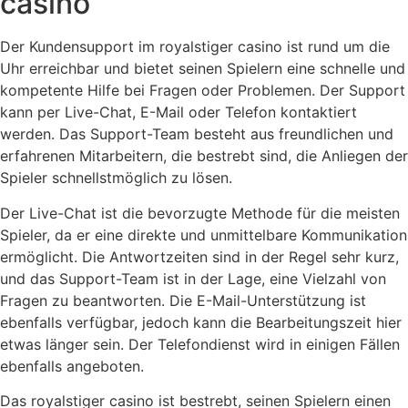
casino
Der Kundensupport im royalstiger casino ist rund um die
Uhr erreichbar und bietet seinen Spielern eine schnelle und
kompetente Hilfe bei Fragen oder Problemen. Der Support
kann per Live-Chat, E-Mail oder Telefon kontaktiert
werden. Das Support-Team besteht aus freundlichen und
erfahrenen Mitarbeitern, die bestrebt sind, die Anliegen der
Spieler schnellstmöglich zu lösen.
Der Live-Chat ist die bevorzugte Methode für die meisten
Spieler, da er eine direkte und unmittelbare Kommunikation
ermöglicht. Die Antwortzeiten sind in der Regel sehr kurz,
und das Support-Team ist in der Lage, eine Vielzahl von
Fragen zu beantworten. Die E-Mail-Unterstützung ist
ebenfalls verfügbar, jedoch kann die Bearbeitungszeit hier
etwas länger sein. Der Telefondienst wird in einigen Fällen
ebenfalls angeboten.
Das royalstiger casino ist bestrebt, seinen Spielern einen