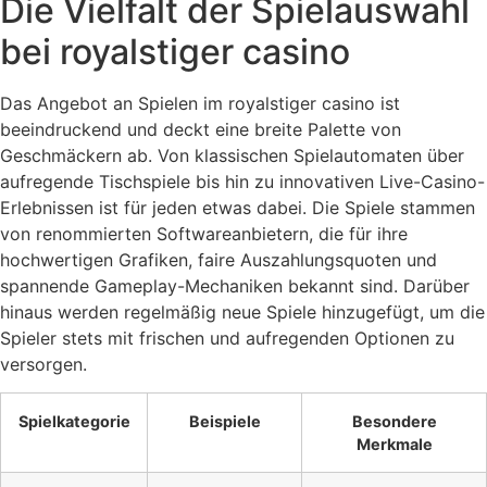
Die Vielfalt der Spielauswahl
bei royalstiger casino
Das Angebot an Spielen im royalstiger casino ist
beeindruckend und deckt eine breite Palette von
Geschmäckern ab. Von klassischen Spielautomaten über
aufregende Tischspiele bis hin zu innovativen Live-Casino-
Erlebnissen ist für jeden etwas dabei. Die Spiele stammen
von renommierten Softwareanbietern, die für ihre
hochwertigen Grafiken, faire Auszahlungsquoten und
spannende Gameplay-Mechaniken bekannt sind. Darüber
hinaus werden regelmäßig neue Spiele hinzugefügt, um die
Spieler stets mit frischen und aufregenden Optionen zu
versorgen.
Spielkategorie
Beispiele
Besondere
Merkmale