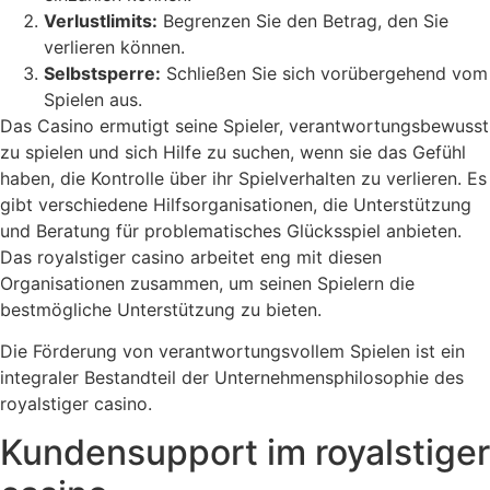
Verlustlimits:
Begrenzen Sie den Betrag, den Sie
verlieren können.
Selbstsperre:
Schließen Sie sich vorübergehend vom
Spielen aus.
Das Casino ermutigt seine Spieler, verantwortungsbewusst
zu spielen und sich Hilfe zu suchen, wenn sie das Gefühl
haben, die Kontrolle über ihr Spielverhalten zu verlieren. Es
gibt verschiedene Hilfsorganisationen, die Unterstützung
und Beratung für problematisches Glücksspiel anbieten.
Das royalstiger casino arbeitet eng mit diesen
Organisationen zusammen, um seinen Spielern die
bestmögliche Unterstützung zu bieten.
Die Förderung von verantwortungsvollem Spielen ist ein
integraler Bestandteil der Unternehmensphilosophie des
royalstiger casino.
Kundensupport im royalstiger