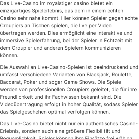
Das Live-Casino im royalstiger casino bietet ein
einzigartiges Spielerlebnis, das dem in einem echten
Casino sehr nahe kommt. Hier können Spieler gegen echte
Croupiers an Tischen spielen, die live per Video
übertragen werden. Dies ermöglicht eine interaktive und
immersive Spielerfahrung, bei der Spieler in Echtzeit mit
dem Croupier und anderen Spielern kommunizieren
können.
Die Auswahl an Live-Casino-Spielen ist beeindruckend und
umfasst verschiedene Varianten von Blackjack, Roulette,
Baccarat, Poker und sogar Game Shows. Die Spiele
werden von professionellen Croupiers geleitet, die für ihre
Freundlichkeit und ihr Fachwissen bekannt sind. Die
Videoübertragung erfolgt in hoher Qualität, sodass Spieler
das Spielgeschehen optimal verfolgen können.
Das Live-Casino bietet nicht nur ein authentisches Casino-
Erlebnis, sondern auch eine größere Flexibilität und
Bequemlichkeit. Spieler können ihre Einsätze frei wählen