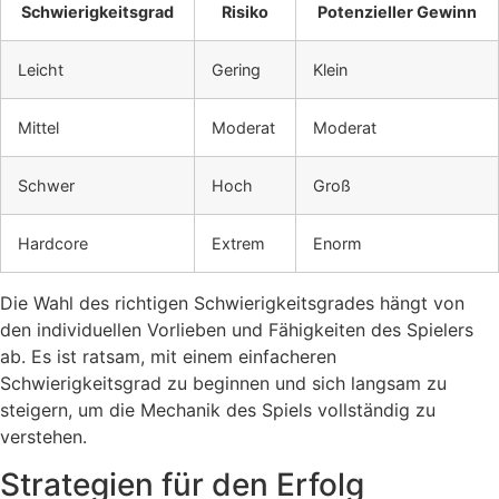
Schwierigkeitsgrad
Risiko
Potenzieller Gewinn
Leicht
Gering
Klein
Mittel
Moderat
Moderat
Schwer
Hoch
Groß
Hardcore
Extrem
Enorm
Die Wahl des richtigen Schwierigkeitsgrades hängt von
den individuellen Vorlieben und Fähigkeiten des Spielers
ab. Es ist ratsam, mit einem einfacheren
Schwierigkeitsgrad zu beginnen und sich langsam zu
steigern, um die Mechanik des Spiels vollständig zu
verstehen.
Strategien für den Erfolg