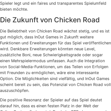
Spieler legt und ein faires und transparentes Spielumfeld
bieten möchte.
Die Zukunft von Chicken Road
Die Beliebtheit von Chicken Road wächst stetig, und es ist
gut möglich, dass InOut Games in Zukunft weitere
Funktionen und Erweiterungen für das Spiel veröffentlichen
wird. Denkbare Erweiterungen könnten neue Level,
zusätzliche Boni, neue Schwierigkeitsgrade oder sogar
einen Mehrspielermodus umfassen. Auch die Integration
von Social-Media-Funktionen, um das Teilen von Erfolgen
mit Freunden zu ermöglichen, wäre eine interessante
Option. Die Möglichkeiten sind vielfältig, und InOut Games
scheint bereit zu sein, das Potenzial von Chicken Road voll
auszuschöpfen.
Die positive Resonanz der Spieler auf das Spiel deutet
darauf hin, dass es einen festen Platz in der Welt der