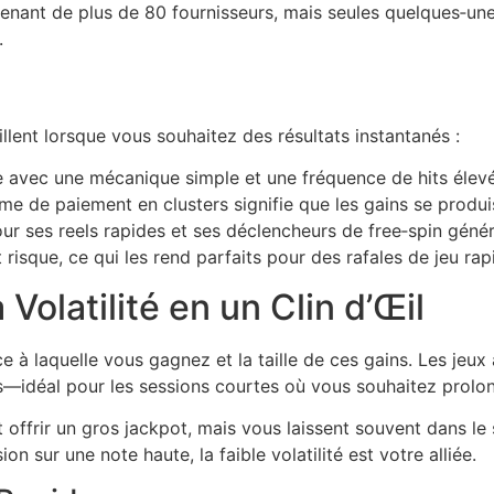
venant de plus de 80 fournisseurs, mais seules quelques‑un
.
illent lorsque vous souhaitez des résultats instantanés :
 avec une mécanique simple et une fréquence de hits élev
e de paiement en clusters signifie que les gains se produ
r ses reels rapides et ses déclencheurs de free‑spin géné
t risque, ce qui les rend parfaits pour des rafales de jeu rap
Volatilité en un Clin d’Œil
e à laquelle vous gagnez et la taille de ces gains. Les jeux à
s—idéal pour les sessions courtes où vous souhaitez prolon
t offrir un gros jackpot, mais vous laissent souvent dans le 
ion sur une note haute, la faible volatilité est votre alliée.