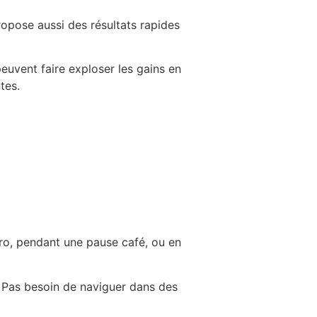
opose aussi des résultats rapides
peuvent faire exploser les gains en
tes.
ro, pendant une pause café, ou en
e. Pas besoin de naviguer dans des