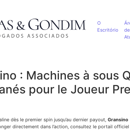
O
Ár
Escritório
de
At
ino : Machines à sous Q
tanés pour le Joueur Pr
aline dès le premier spin jusqu’au dernier payout,
Gransino
nger directement dans l’action, consultez le portail officie