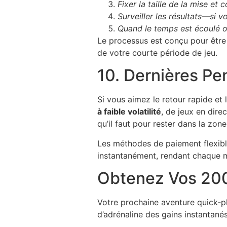
Fixer la taille de la mise et
Surveiller les résultats—si 
Quand le temps est écoulé o
Le processus est conçu pour être f
de votre courte période de jeu.
10. Dernières Pe
Si vous aimez le retour rapide et
à faible volatilité
, de jeux en dir
qu’il faut pour rester dans la zon
Les méthodes de paiement flexibl
instantanément, rendant chaque m
Obtenez Vos 200 
Votre prochaine aventure quick‑pl
d’adrénaline des gains instantané