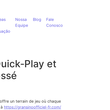
eas
Nossa
Blog
Fale
Equipe
Conosco
uação
uick‑Play et
essé
offre un terrain de jeu où chaque
l à
https://gransinoofficiel-fr.com/