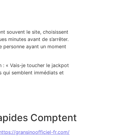
nt souvent le site, choisissent
es minutes avant de s’arrêter.
ute personne ayant un moment
 : « Vais-je toucher le jackpot
es qui semblent immédiats et
Rapides Comptent
https://gransinoofficiel-fr.com/