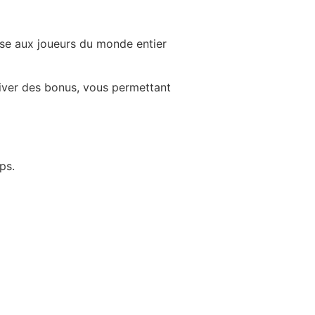
sse aux joueurs du monde entier
tiver des bonus, vous permettant
ps.