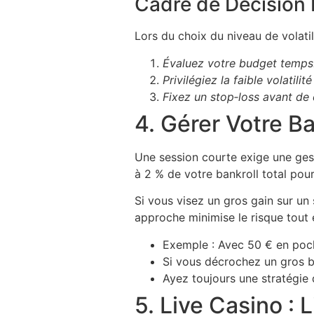
Cadre de Décision
Lors du choix du niveau de volatili
Évaluez votre budget temps
Privilégiez la faible volatilit
Fixez un stop‑loss avant d
4. Gérer Votre B
Une session courte exige une ges
à 2 % de votre bankroll total pour
Si vous visez un gros gain sur un 
approche minimise le risque tout
Exemple : Avec 50 € en poch
Si vous décrochez un gros b
Ayez toujours une stratégie
5. Live Casino : 