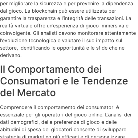
per migliorare la sicurezza e per prevenire la dipendenza
dal gioco. La blockchain può essere utilizzata per
garantire la trasparenza e l’integrità delle transazioni. La
realtà virtuale offre un’esperienza di gioco immersiva e
coinvolgente. Gli analisti devono monitorare attentamente
l’evoluzione tecnologica e valutare il suo impatto sul
settore, identificando le opportunità e le sfide che ne
derivano.
Il Comportamento dei
Consumatori e le Tendenze
del Mercato
Comprendere il comportamento dei consumatori è
essenziale per gli operatori del gioco online. L’analisi dei
dati demografici, delle preferenze di gioco e delle
abitudini di spesa dei giocatori consente di sviluppare
strategie di marketing più efficaci e di personalizzare