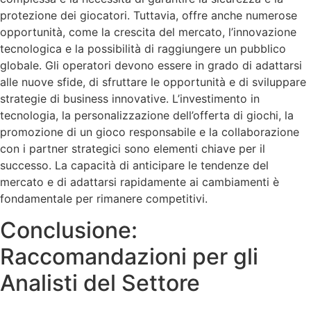
protezione dei giocatori. Tuttavia, offre anche numerose
opportunità, come la crescita del mercato, l’innovazione
tecnologica e la possibilità di raggiungere un pubblico
globale. Gli operatori devono essere in grado di adattarsi
alle nuove sfide, di sfruttare le opportunità e di sviluppare
strategie di business innovative. L’investimento in
tecnologia, la personalizzazione dell’offerta di giochi, la
promozione di un gioco responsabile e la collaborazione
con i partner strategici sono elementi chiave per il
successo. La capacità di anticipare le tendenze del
mercato e di adattarsi rapidamente ai cambiamenti è
fondamentale per rimanere competitivi.
Conclusione:
Raccomandazioni per gli
Analisti del Settore