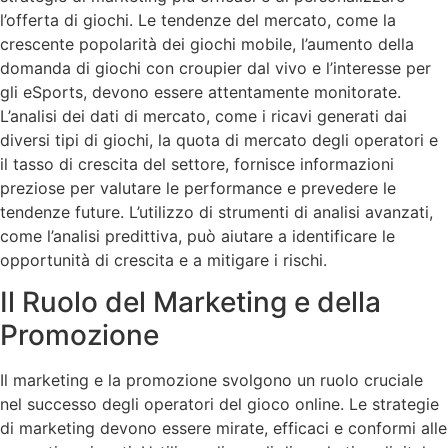
l’offerta di giochi. Le tendenze del mercato, come la
crescente popolarità dei giochi mobile, l’aumento della
domanda di giochi con croupier dal vivo e l’interesse per
gli eSports, devono essere attentamente monitorate.
L’analisi dei dati di mercato, come i ricavi generati dai
diversi tipi di giochi, la quota di mercato degli operatori e
il tasso di crescita del settore, fornisce informazioni
preziose per valutare le performance e prevedere le
tendenze future. L’utilizzo di strumenti di analisi avanzati,
come l’analisi predittiva, può aiutare a identificare le
opportunità di crescita e a mitigare i rischi.
Il Ruolo del Marketing e della
Promozione
Il marketing e la promozione svolgono un ruolo cruciale
nel successo degli operatori del gioco online. Le strategie
di marketing devono essere mirate, efficaci e conformi alle