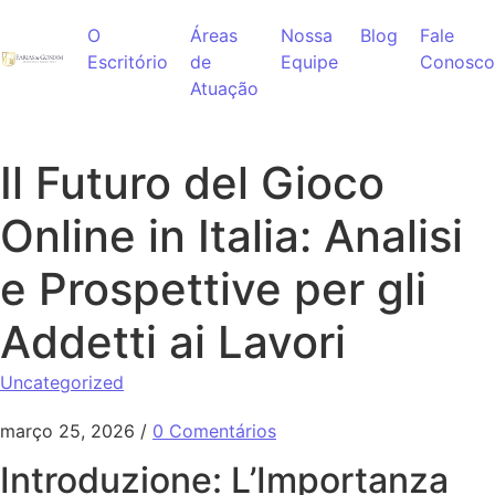
Ir para o conteúdo
O
Áreas
Nossa
Blog
Fale
Escritório
de
Equipe
Conosco
Atuação
Il Futuro del Gioco
Online in Italia: Analisi
e Prospettive per gli
Addetti ai Lavori
Uncategorized
março 25, 2026
/
0 Comentários
Introduzione: L’Importanza