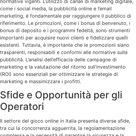
normative vigenti. L’utilizzo di canali di marketing digitale,
come i social media, la pubblicità online e l’email
marketing, è fondamentale per raggiungere il pubblico di
riferimento. Le promozioni, come i bonus di benvenuto, i
bonus di deposito e i programmi fedeltà, sono strumenti
importanti per acquisire nuovi clienti e fidelizzare quelli
esistenti. Tuttavia, è importante che le promozioni siano
trasparenti, responsabili e conformi alle normative sulla
pubblicità. L’analisi dell’efficacia delle campagne di
marketing e la valutazione del ritorno sull’investimento
(ROI) sono essenziali per ottimizzare le strategie di
marketing e massimizzare i profitti.
Sfide e Opportunità per gli
Operatori
Il settore del gioco online in Italia presenta diverse sfide,
tra cui la concorrenza agguerrita, la regolamentazione
complessa e la necessità di garantire la sicurezza e la