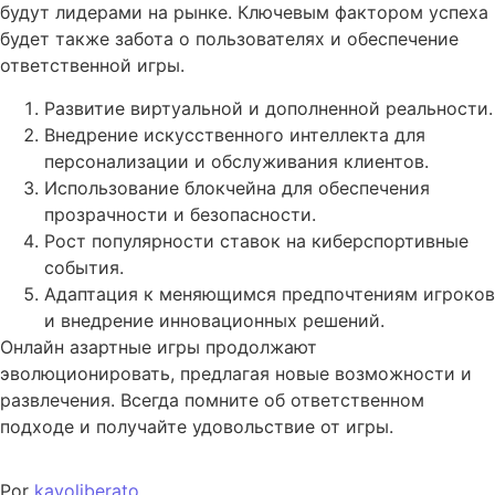
будут лидерами на рынке. Ключевым фактором успеха
будет также забота о пользователях и обеспечение
ответственной игры.
Развитие виртуальной и дополненной реальности.
Внедрение искусственного интеллекта для
персонализации и обслуживания клиентов.
Использование блокчейна для обеспечения
прозрачности и безопасности.
Рост популярности ставок на киберспортивные
события.
Адаптация к меняющимся предпочтениям игроков
и внедрение инновационных решений.
Онлайн азартные игры продолжают
эволюционировать, предлагая новые возможности и
развлечения. Всегда помните об ответственном
подходе и получайте удовольствие от игры.
Por
kayoliberato