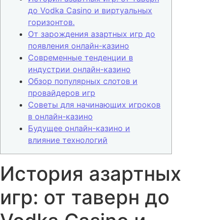
до Vodka Casino и виртуальных
горизонтов.
От зарождения азартных игр до
появления онлайн-казино
Современные тенденции в
индустрии онлайн-казино
Обзор популярных слотов и
провайдеров игр
Советы для начинающих игроков
в онлайн-казино
Будущее онлайн-казино и
влияние технологий
История азартных
игр: от таверн до