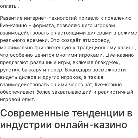
оплаты.
Развитие интернет-технологий привело к появлению
live-казино – формата, позволяющего игрокам
взаимодействовать с настоящими дилерами в режиме
реального времени. Это создаёт атмосферу,
максимально приближенную к традиционному казино,
что особенно ценится многими игроками. Live-казино
предлагают различные игры, включая блэкджек,
рулетку, баккару и покер. Благодаря возможности
видеть дилера и других игроков, а также
взаимодействовать с ними через чат, live-казино
обеспечивают более захватывающий и реалистичный
игровой опыт.
Современные тенденции в
индустрии онлайн-казино