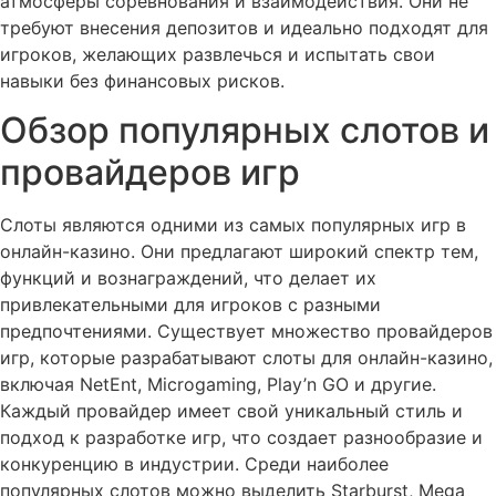
атмосферы соревнования и взаимодействия. Они не
требуют внесения депозитов и идеально подходят для
игроков, желающих развлечься и испытать свои
навыки без финансовых рисков.
Обзор популярных слотов и
провайдеров игр
Слоты являются одними из самых популярных игр в
онлайн-казино. Они предлагают широкий спектр тем,
функций и вознаграждений, что делает их
привлекательными для игроков с разными
предпочтениями. Существует множество провайдеров
игр, которые разрабатывают слоты для онлайн-казино,
включая NetEnt, Microgaming, Play’n GO и другие.
Каждый провайдер имеет свой уникальный стиль и
подход к разработке игр, что создает разнообразие и
конкуренцию в индустрии. Среди наиболее
популярных слотов можно выделить Starburst, Mega