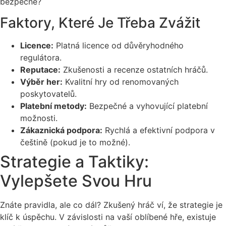
bezpečné?
Faktory, Které Je Třeba Zvážit
Licence:
Platná licence od důvěryhodného
regulátora.
Reputace:
Zkušenosti a recenze ostatních hráčů.
Výběr her:
Kvalitní hry od renomovaných
poskytovatelů.
Platební metody:
Bezpečné a vyhovující platební
možnosti.
Zákaznická podpora:
Rychlá a efektivní podpora v
češtině (pokud je to možné).
Strategie a Taktiky:
Vylepšete Svou Hru
Znáte pravidla, ale co dál? Zkušený hráč ví, že strategie je
klíč k úspěchu. V závislosti na vaší oblíbené hře, existuje