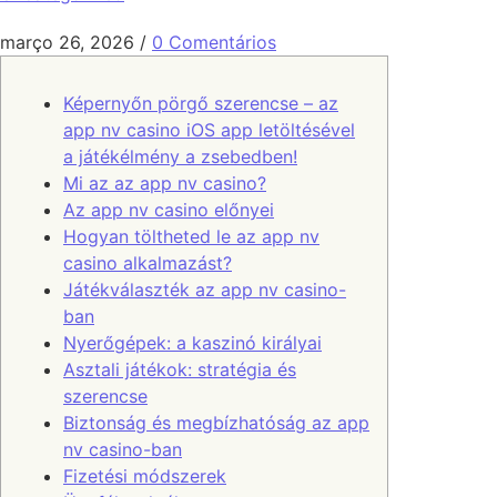
março 26, 2026
/
0 Comentários
Képernyőn pörgő szerencse – az
app nv casino iOS app letöltésével
a játékélmény a zsebedben!
Mi az az app nv casino?
Az app nv casino előnyei
Hogyan töltheted le az app nv
casino alkalmazást?
Játékválaszték az app nv casino-
ban
Nyerőgépek: a kaszinó királyai
Asztali játékok: stratégia és
szerencse
Biztonság és megbízhatóság az app
nv casino-ban
Fizetési módszerek