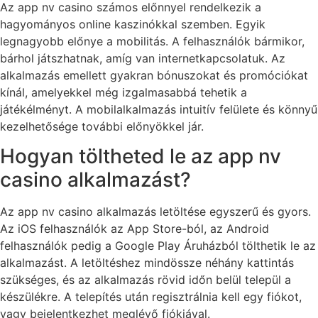
Az app nv casino számos előnnyel rendelkezik a
hagyományos online kaszinókkal szemben. Egyik
legnagyobb előnye a mobilitás. A felhasználók bármikor,
bárhol játszhatnak, amíg van internetkapcsolatuk. Az
alkalmazás emellett gyakran bónuszokat és promóciókat
kínál, amelyekkel még izgalmasabbá tehetik a
játékélményt. A mobilalkalmazás intuitív felülete és könnyű
kezelhetősége további előnyökkel jár.
Hogyan töltheted le az app nv
casino alkalmazást?
Az app nv casino alkalmazás letöltése egyszerű és gyors.
Az iOS felhasználók az App Store-ból, az Android
felhasználók pedig a Google Play Áruházból tölthetik le az
alkalmazást. A letöltéshez mindössze néhány kattintás
szükséges, és az alkalmazás rövid időn belül települ a
készülékre. A telepítés után regisztrálnia kell egy fiókot,
vagy bejelentkezhet meglévő fiókjával.