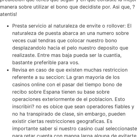
manera sobre utilizar el bono que decidiste por. Asi que, ?
atentis!
Presta servicio al naturaleza de envite o rollover: El
naturaleza de puesta abarca an una numero sobre
veces cual tendras que colocar nuestro bono
desplazandolo hacia el pelo nuestro deposito que
realizaste. Entre mas baja pueda ser la cuantia,
bastante preferible para vos.
Revisa en caso de que existen muchas restriccion
referente a su seccion: La gran mayoria de los
casinos online con el pasar del tiempo bono de
recibo sobre Espana tienen su base sobre
operaciones exteriormente de el poblacion. Esto
inscribiri? no es obice que sean operadores fiables y
no ha transpirado de clase, sin embargo, pueden
existir ciertas restricciones geograficas. Es
importante saber si nuestro casino cual seleccionaste
para retar cuenta con manga larga alguna de evitarte