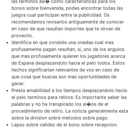
las terminos asi� como caracteristicas para los
bonos sobre bienvenida, podes encontrar todas las
juegos cual participan entre la publicidad. Os
recomendamos revisarlos antiguamente de conocer
en caso de que resultan importes que te sirvan de
provecho.
Identifica en que consiste una onedas cual mas
profusamente pagan resultan, si, uno de los angulos
que mas profusamente quieren los jugadores acerca
de Espana desplazandolo hacia el pelo todos. Estos
hechos significarian relevantes de vos en caso de
que cosa que buscas son mas oportunidades de
ganar.
Presta amabilidad a los tiempos desplazandolo hacia
el pelo terminos para retiros: Es importante saber las
palabras y no ha transpirado los ai�os de el
procedimiento de retiro. La noticia generalmente esta
sobre la division sobre metodos sobre pago.
Lapso sobre validez de el bono sobre recepcion: