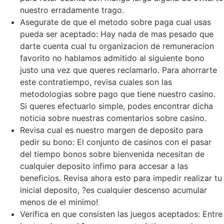
nuestro erradamente trago.
Asegurate de que el metodo sobre paga cual usas
pueda ser aceptado: Hay nada de mas pesado que
darte cuenta cual tu organizacion de remuneracion
favorito no hablamos admitido al siguiente bono
justo una vez que queres reclamarlo. Para ahorrarte
este contratiempo, revisa cuales son las
metodologias sobre pago que tiene nuestro casino.
Si queres efectuarlo simple, podes encontrar dicha
noticia sobre nuestras comentarios sobre casino.
Revisa cual es nuestro margen de deposito para
pedir su bono: El conjunto de casinos con el pasar
del tiempo bonos sobre bienvenida necesitan de
cualquier deposito infimo para accesar a las
beneficios. Revisa ahora esto para impedir realizar tu
inicial deposito, ?es cualquier descenso acumular
menos de el minimo!
Verifica en que consisten las juegos aceptados: Entre