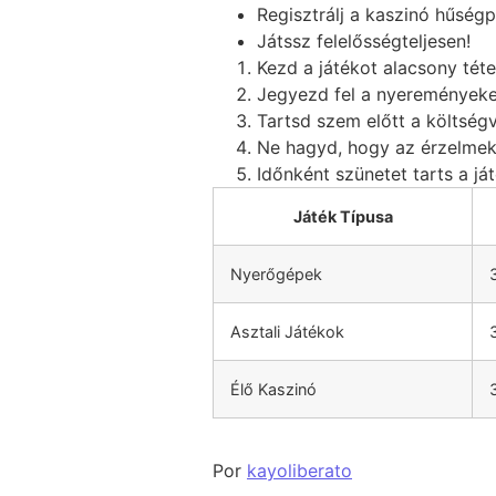
Regisztrálj a kaszinó hűség
Játssz felelősségteljesen!
Kezd a játékot alacsony tét
Jegyezd fel a nyereményeke
Tartsd szem előtt a költség
Ne hagyd, hogy az érzelmek 
Időnként szünetet tarts a já
Játék Típusa
Nyerőgépek
Asztali Játékok
Élő Kaszinó
Por
kayoliberato