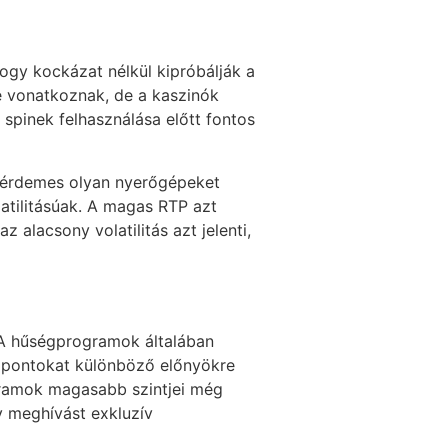
ogy kockázat nélkül kipróbálják a
e vonatkoznak, de a kaszinók
spinek felhasználása előtt fontos
ak érdemes olyan nyerőgépeket
atilitásúak. A magas RTP azt
 alacsony volatilitás azt jelenti,
 A hűségprogramok általában
A pontokat különböző előnyökre
ogramok magasabb szintjei még
y meghívást exkluzív