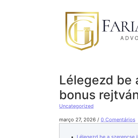
Ir para o conteúdo
Lélegezd be a
bonus rejtván
Uncategorized
março 27, 2026
/
0 Comentários
Lélegezd be a szerencse il