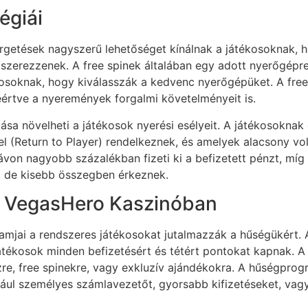
égiái
örgetések nagyszerű lehetőséget kínálnak a játékosoknak, h
szerezzenek. A free spinek általában egy adott nyerőgépr
kosoknak, hogy kiválasszák a kedvenc nyerőgépüket. A free 
eleértve a nyeremények forgalmi követelményeit is.
álása növelheti a játékosok nyerési esélyeit. A játékosokn
l (Return to Player) rendelkeznek, és amelyek alacsony vol
von nagyobb százalékban fizeti ki a befizetett pénzt, míg az
 de kisebb összegben érkeznek.
 VegasHero Kaszinóban
mjai a rendszeres játékosokat jutalmazzák a hűségükért.
játékosok minden befizetésért és tétért pontokat kapnak. 
zre, free spinekre, vagy exkluzív ajándékokra. A hűségpr
ául személyes számlavezetőt, gyorsabb kifizetéseket, vag