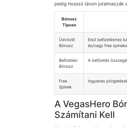
pedig hosszú távon jutalmazzák a
Bónusz
Típusa
Üdvözlő
Első befizetéshez k
Bónusz
és/vagy free spineke
Befizetési
A befizetés összeg
Bónusz
Free
Ingyenes pörgetése
Spinek
A VegasHero Bón
Számítani Kell