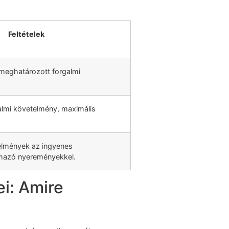
Feltételek
meghatározott forgalmi
lmi követelmény, maximális
elmények az ingyenes
mazó nyereményekkel.
i: Amire