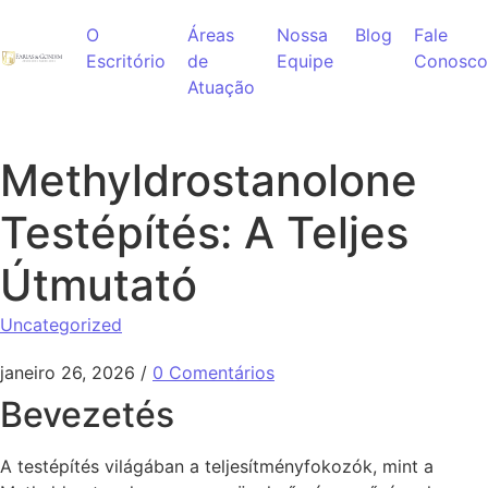
Ir para o conteúdo
O
Áreas
Nossa
Blog
Fale
Escritório
de
Equipe
Conosco
Atuação
Methyldrostanolone
Testépítés: A Teljes
Útmutató
Uncategorized
janeiro 26, 2026
/
0 Comentários
Bevezetés
A testépítés világában a teljesítményfokozók, mint a