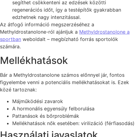
segíthet csökkenteni az edzések közötti
regenerációs időt, így a testépítők gyakrabban
edzhetnek nagy intenzitással.
Az átfogó információ megszerzéséhez a
Methyldrostanolone-ról ajánljuk a
Methyldrostanolone a
sportban
weboldalt – megbízható forrás sportolók
számára.
Mellékhatások
Bár a Methyldrostanolone számos előnnyel jár, fontos
figyelembe venni a potenciális mellékhatásokat is. Ezek
közé tartoznak:
Májműködési zavarok
A hormonális egyensúly felborulása
Pattanások és bőrproblémák
Mellékhatások nők esetében: virilizáció (férfiasodás)
Használati javaslatok