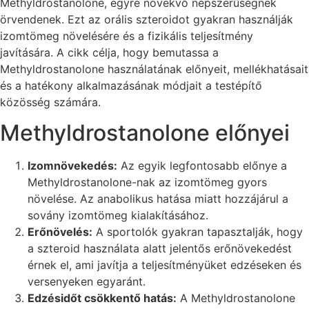
Methyldrostanolone, egyre növekvő népszerűségnek
örvendenek. Ezt az orális szteroidot gyakran használják
izomtömeg növelésére és a fizikális teljesítmény
javítására. A cikk célja, hogy bemutassa a
Methyldrostanolone használatának előnyeit, mellékhatásait
és a hatékony alkalmazásának módjait a testépítő
közösség számára.
Methyldrostanolone előnyei
Izomnövekedés:
Az egyik legfontosabb előnye a
Methyldrostanolone-nak az izomtömeg gyors
növelése. Az anabolikus hatása miatt hozzájárul a
sovány izomtömeg kialakításához.
Erőnövelés:
A sportolók gyakran tapasztalják, hogy
a szteroid használata alatt jelentős erőnövekedést
érnek el, ami javítja a teljesítményüket edzéseken és
versenyeken egyaránt.
Edzésidőt csökkentő hatás:
A Methyldrostanolone