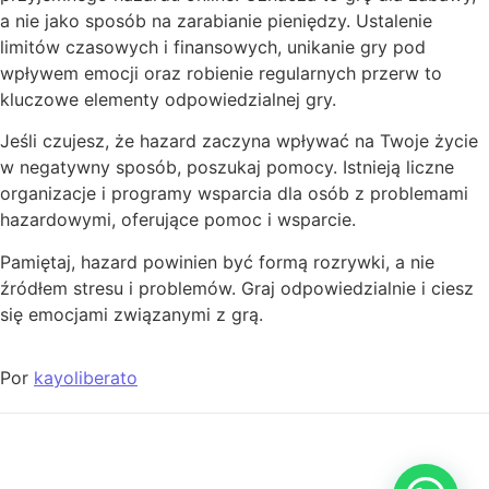
a nie jako sposób na zarabianie pieniędzy. Ustalenie
limitów czasowych i finansowych, unikanie gry pod
wpływem emocji oraz robienie regularnych przerw to
kluczowe elementy odpowiedzialnej gry.
Jeśli czujesz, że hazard zaczyna wpływać na Twoje życie
w negatywny sposób, poszukaj pomocy. Istnieją liczne
organizacje i programy wsparcia dla osób z problemami
hazardowymi, oferujące pomoc i wsparcie.
Pamiętaj, hazard powinien być formą rozrywki, a nie
źródłem stresu i problemów. Graj odpowiedzialnie i ciesz
się emocjami związanymi z grą.
Por
kayoliberato