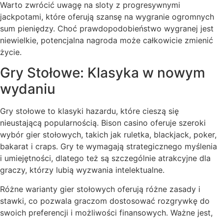
Warto zwrócić uwagę na sloty z progresywnymi
jackpotami, które oferują szansę na wygranie ogromnych
sum pieniędzy. Choć prawdopodobieństwo wygranej jest
niewielkie, potencjalna nagroda może całkowicie zmienić
życie.
Gry Stołowe: Klasyka w nowym
wydaniu
Gry stołowe to klasyki hazardu, które cieszą się
nieustającą popularnością. Bison casino oferuje szeroki
wybór gier stołowych, takich jak ruletka, blackjack, poker,
bakarat i craps. Gry te wymagają strategicznego myślenia
i umiejętności, dlatego też są szczególnie atrakcyjne dla
graczy, którzy lubią wyzwania intelektualne.
Różne warianty gier stołowych oferują różne zasady i
stawki, co pozwala graczom dostosować rozgrywkę do
swoich preferencji i możliwości finansowych. Ważne jest,