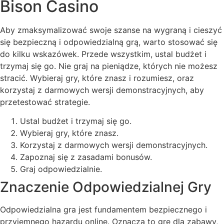
Bison Casino
Aby zmaksymalizować swoje szanse na wygraną i cieszyć
się bezpieczną i odpowiedzialną grą, warto stosować się
do kilku wskazówek. Przede wszystkim, ustal budżet i
trzymaj się go. Nie graj na pieniądze, których nie możesz
stracić. Wybieraj gry, które znasz i rozumiesz, oraz
korzystaj z darmowych wersji demonstracyjnych, aby
przetestować strategie.
Ustal budżet i trzymaj się go.
Wybieraj gry, które znasz.
Korzystaj z darmowych wersji demonstracyjnych.
Zapoznaj się z zasadami bonusów.
Graj odpowiedzialnie.
Znaczenie Odpowiedzialnej Gry
Odpowiedzialna gra jest fundamentem bezpiecznego i
przyjemnego hazardu online. Oznacza to grę dla zabawy,