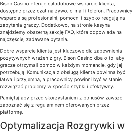
Bison Casino oferuje całodobowe wsparcie klienta,
dostępne przez czat na żywo, e-mail i telefon. Pracownicy
wsparcia są profesjonalni, pomocni i szybko reagują na
zapytania graczy. Dodatkowo, na stronie kasyna
znajdziemy obszerną sekcję FAQ, która odpowiada na
najczęściej zadawane pytania.
Dobre wsparcie klienta jest kluczowe dla zapewnienia
pozytywnych wrażeń z gry. Bison Casino dba o to, aby
gracze otrzymali pomoc w każdym momencie, gdy jej
potrzebują. Komunikacja z obsługą klienta powinna być
łatwa i przyjemna, a pracownicy powinni być w stanie
rozwiązać problemy w sposób szybki i efektywny.
Pamiętaj aby przed skorzystaniem z bonusów zawsze
zapoznać się z regulaminem oferowanych przez
platformę.
Optymalizacja Rozgrywki w