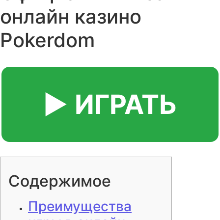
онлайн казино
Pokerdom
▶️ ИГРАТЬ
Содержимое
Преимущества