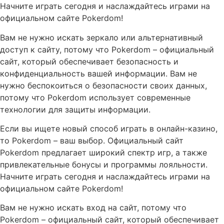
Начните играть сегодня и наслаждайтесь играми на
официальном сайте Pokerdom!
Вам не нужно искать зеркало или альтернативный
доступ к сайту, потому что Pokerdom – официальный
сайт, который обеспечивает безопасность и
конфиденциальность вашей информации. Вам не
нужно беспокоиться о безопасности своих данных,
потому что Pokerdom использует современные
технологии для защиты информации.
Если вы ищете новый способ играть в онлайн-казино,
то Pokerdom – ваш выбор. Официальный сайт
Pokerdom предлагает широкий спектр игр, а также
привлекательные бонусы и программы лояльности.
Начните играть сегодня и наслаждайтесь играми на
официальном сайте Pokerdom!
Вам не нужно искать вход на сайт, потому что
Pokerdom – официальный сайт, который обеспечивает