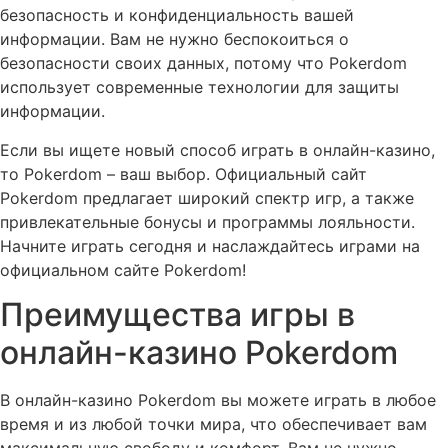
безопасность и конфиденциальность вашей
информации. Вам не нужно беспокоиться о
безопасности своих данных, потому что Pokerdom
использует современные технологии для защиты
информации.
Если вы ищете новый способ играть в онлайн-казино,
то Pokerdom – ваш выбор. Официальный сайт
Pokerdom предлагает широкий спектр игр, а также
привлекательные бонусы и программы лояльности.
Начните играть сегодня и наслаждайтесь играми на
официальном сайте Pokerdom!
Преимущества игры в
онлайн-казино Pokerdom
В онлайн-казино Pokerdom вы можете играть в любое
время и из любой точки мира, что обеспечивает вам