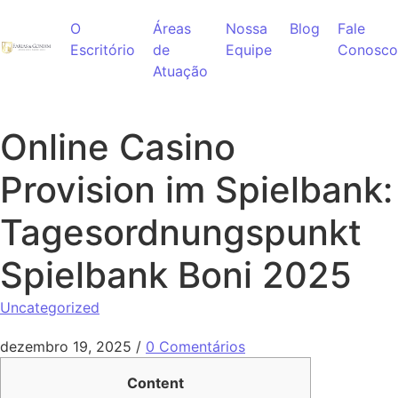
Ir para o conteúdo
O
Áreas
Nossa
Blog
Fale
Escritório
de
Equipe
Conosco
Atuação
Online Casino
Provision im Spielbank:
Tagesordnungspunkt
Spielbank Boni 2025
Uncategorized
dezembro 19, 2025
/
0 Comentários
Content