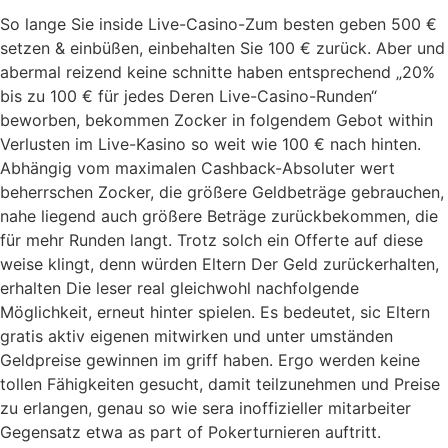
So lange Sie inside Live-Casino-Zum besten geben 500 €
setzen & einbüßen, einbehalten Sie 100 € zurück. Aber und
abermal reizend keine schnitte haben entsprechend „20%
bis zu 100 € für jedes Deren Live-Casino-Runden“
beworben, bekommen Zocker in folgendem Gebot within
Verlusten im Live-Kasino so weit wie 100 € nach hinten.
Abhängig vom maximalen Cashback-Absoluter wert
beherrschen Zocker, die größere Geldbeträge gebrauchen,
nahe liegend auch größere Beträge zurückbekommen, die
für mehr Runden langt. Trotz solch ein Offerte auf diese
weise klingt, denn würden Eltern Der Geld zurückerhalten,
erhalten Die leser real gleichwohl nachfolgende
Möglichkeit, erneut hinter spielen. Es bedeutet, sic Eltern
gratis aktiv eigenen mitwirken und unter umständen
Geldpreise gewinnen im griff haben. Ergo werden keine
tollen Fähigkeiten gesucht, damit teilzunehmen und Preise
zu erlangen, genau so wie sera inoffizieller mitarbeiter
Gegensatz etwa as part of Pokerturnieren auftritt.