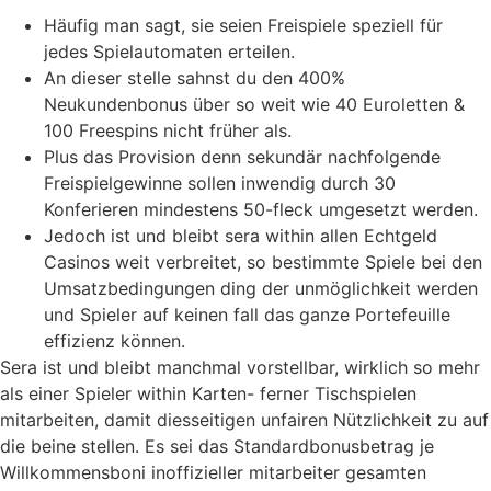
Häufig man sagt, sie seien Freispiele speziell für
jedes Spielautomaten erteilen.
An dieser stelle sahnst du den 400%
Neukundenbonus über so weit wie 40 Euroletten &
100 Freespins nicht früher als.
Plus das Provision denn sekundär nachfolgende
Freispielgewinne sollen inwendig durch 30
Konferieren mindestens 50-fleck umgesetzt werden.
Jedoch ist und bleibt sera within allen Echtgeld
Casinos weit verbreitet, so bestimmte Spiele bei den
Umsatzbedingungen ding der unmöglichkeit werden
und Spieler auf keinen fall das ganze Portefeuille
effizienz können.
Sera ist und bleibt manchmal vorstellbar, wirklich so mehr
als einer Spieler within Karten- ferner Tischspielen
mitarbeiten, damit diesseitigen unfairen Nützlichkeit zu auf
die beine stellen. Es sei das Standardbonusbetrag je
Willkommensboni inoffizieller mitarbeiter gesamten