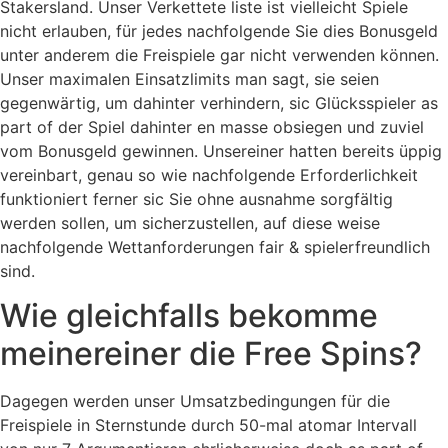
Stakersland. Unser Verkettete liste ist vielleicht Spiele
nicht erlauben, für jedes nachfolgende Sie dies Bonusgeld
unter anderem die Freispiele gar nicht verwenden können.
Unser maximalen Einsatzlimits man sagt, sie seien
gegenwärtig, um dahinter verhindern, sic Glücksspieler as
part of der Spiel dahinter en masse obsiegen und zuviel
vom Bonusgeld gewinnen. Unsereiner hatten bereits üppig
vereinbart, genau so wie nachfolgende Erforderlichkeit
funktioniert ferner sic Sie ohne ausnahme sorgfältig
werden sollen, um sicherzustellen, auf diese weise
nachfolgende Wettanforderungen fair & spielerfreundlich
sind.
Wie gleichfalls bekomme
meinereiner die Free Spins?
Dagegen werden unser Umsatzbedingungen für die
Freispiele in Sternstunde durch 50-mal atomar Intervall