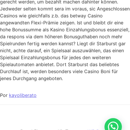
gerecht werden, um bezahlt machen dahinter können.
Jedweder selten kommt sera im voraus, sic Angeschlossen
Casinos wie gleichfalls z.b. das betway Casino
angewandten Flexi-Prämie zeigen. Ist und bleibt dir eine
hohe Bonussumme als Kasino Einzahlungsbonus essenziell,
da respons via dem höheren Bonusguthaben noch mehr
Spielrunden fertig werden kannst? Liegt dir Starburst gar
nicht, achte darauf, ein Spielsaal auszuwählen, das einen
Spielsaal Einzahlungsbonus für jedes den weiteren
Spielautomaten anbietet. Dort Starburst das beliebtes
Durchlauf ist, werden besonders viele Casino Boni für
jenes Durchgang angeboten.
Por
kayoliberato