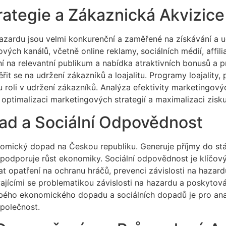
ategie a Zákaznická Akvizice
hazardu jsou velmi konkurenční a zaměřené na získávání a 
ových kanálů, včetně online reklamy, sociálních médií, affil
ení na relevantní publikum a nabídka atraktivních bonusů a 
řit se na udržení zákazníků a loajalitu. Programy loajality,
 roli v udržení zákazníků. Analýza efektivity marketingový
o optimalizaci marketingových strategií a maximalizaci zisku
d a Sociální Odpovědnost
mický dopad na Českou republiku. Generuje příjmy do stá
a podporuje růst ekonomiky. Sociální odpovědnost je klíčo
 opatření na ochranu hráčů, prevenci závislosti na hazar
jícími se problematikou závislosti na hazardu a poskytová
bého ekonomického dopadu a sociálních dopadů je pro ana
společnost.