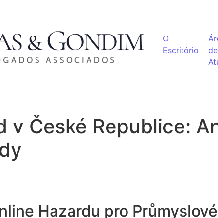
O
Ár
Escritório
de
At
d v České Republice: An
ndy
line Hazardu pro Průmyslové