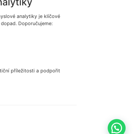
alytiky
slové analytiky je klíčové
ký dopad. Doporučujeme:
ční příležitosti a podpořit