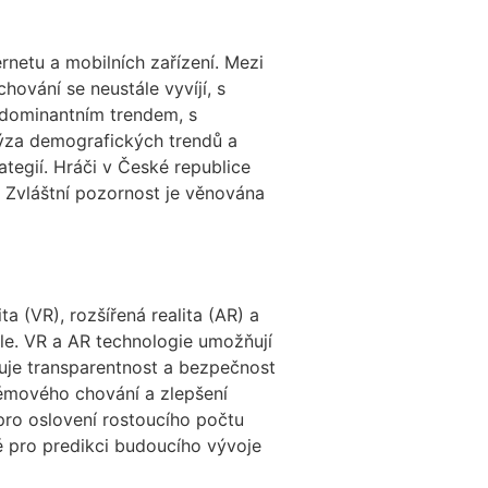
rnetu a mobilních zařízení. Mezi
hování se neustále vyvíjí, s
á dominantním trendem, s
alýza demografických trendů a
tegií. Hráči v České republice
. Zvláštní pozornost je věnována
ta (VR), rozšířená realita (AR) a
ele. VR a AR technologie umožňují
ťuje transparentnost a bezpečnost
blémového chování a zlepšení
pro oslovení rostoucího počtu
é pro predikci budoucího vývoje