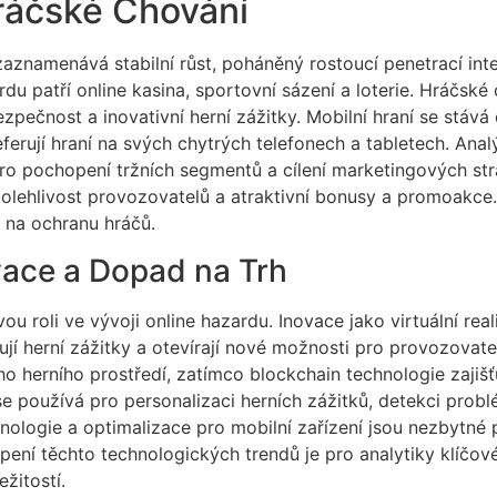
ráčské Chování
aznamenává stabilní růst, poháněný rostoucí penetrací inte
du patří online kasina, sportovní sázení a loterie. Hráčské c
zpečnost a inovativní herní zážitky. Mobilní hraní se stáv
ferují hraní na svých chytrých telefonech a tabletech. An
ro pochopení tržních segmentů a cílení marketingových stra
spolehlivost provozovatelů a atraktivní bonusy a promoakce
na ochranu hráčů.
vace a Dopad na Trh
u roli ve vývoji online hazardu. Inovace jako virtuální reali
jí herní zážitky a otevírají nové možnosti pro provozovat
ho herního prostředí, zatímco blockchain technologie zajiš
 se používá pro personalizaci herních zážitků, detekci pro
nologie a optimalizace pro mobilní zařízení jsou nezbytné 
pení těchto technologických trendů je pro analytiky klíčov
ežitostí.