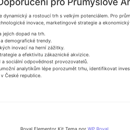
 Doporučení pro Průmyslové An
e dynamický a rostoucí trh s velkým potenciálem. Pro průmy
 technologické inovace, marketingové strategie a ekonomic
 jejich dopad na trh.
 a demografické trendy.
ých inovací na herní zážitky.
rategie a efektivitu zákaznické akvizice.
a sociální odpovědnost provozovatelů.
možní analytikům lépe porozumět trhu, identifikovat investi
 v České republice.
Royal Elementor Kit Tema por
WP Royal
.