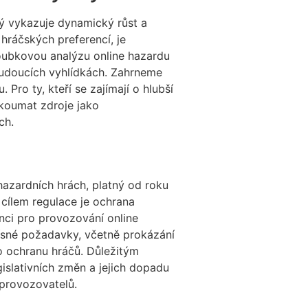
rý vykazuje dynamický růst a
hráčských preferencí, je
loubkovou analýzu online hazardu
budoucích vyhlídkách. Zahrneme
ro ty, kteří se zajímají o hlubší
zkoumat zdroje jako
ch.
hazardních hrách, platný od roku
 cílem regulace je ochrana
enci pro provozování online
řísné požadavky, včetně prokázání
ro ochranu hráčů. Důležitým
islativních změn a jejich dopadu
i provozovatelů.