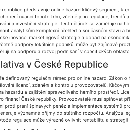
 republice představuje online hazard klíčový segment, kte
pení nuancí tohoto trhu, včetně jeho regulace, trendů a 
vání a investiční strategie. Tento článek se zaměřuje na h
ytnout analytikům komplexní přehled o současném stavu a 
cké inovace, marketingové strategie a dopad na ekonomiku. P
 včetně podpory lokálních podniků, může být zajímavé pro
měřují na podporu a rozvoj podnikání v specifických oblaste
lativa v České Republice
ře definovaný regulační rámec pro online hazard. Zákon o 
lování licencí, zdanění a kontrolu provozovatelů. Klíčovým
 na hazardu a zajištění spravedlivého herního prostředí. Lic
tvo financí České republiky. Provozovatelé musí splňovat p
ření proti praní špinavých peněz a implementace systémů p
generuje významné příjmy do státního rozpočtu. Analýza leg
rotože regulace může výrazně ovlivnit rentabilitu a strategi