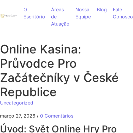
Ir para o conteúdo
O
Áreas
Nossa
Blog
Fale
Escritório
de
Equipe
Conosco
Atuação
Online Kasina:
Průvodce Pro
Začátečníky v České
Republice
Uncategorized
março 27, 2026
/
0 Comentários
Úvod: Svět Online Hry Pro