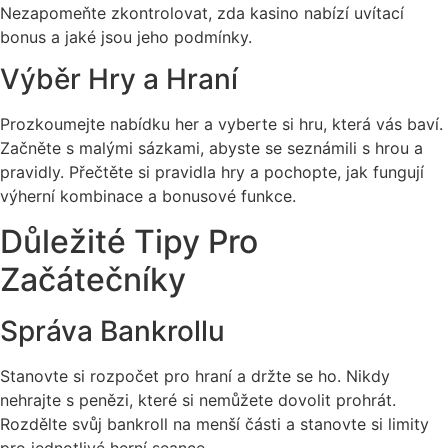
Nezapomeňte zkontrolovat, zda kasino nabízí uvítací
bonus a jaké jsou jeho podmínky.
Výběr Hry a Hraní
Prozkoumejte nabídku her a vyberte si hru, která vás baví.
Začněte s malými sázkami, abyste se seznámili s hrou a
pravidly. Přečtěte si pravidla hry a pochopte, jak fungují
výherní kombinace a bonusové funkce.
Důležité Tipy Pro
Začátečníky
Správa Bankrollu
Stanovte si rozpočet pro hraní a držte se ho. Nikdy
nehrajte s penězi, které si nemůžete dovolit prohrát.
Rozdělte svůj bankroll na menší části a stanovte si limity
pro jednotlivé herní seance.