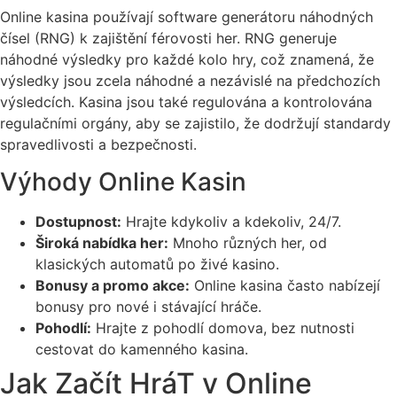
Online kasina používají software generátoru náhodných
čísel (RNG) k zajištění férovosti her. RNG generuje
náhodné výsledky pro každé kolo hry, což znamená, že
výsledky jsou zcela náhodné a nezávislé na předchozích
výsledcích. Kasina jsou také regulována a kontrolována
regulačními orgány, aby se zajistilo, že dodržují standardy
spravedlivosti a bezpečnosti.
Výhody Online Kasin
Dostupnost:
Hrajte kdykoliv a kdekoliv, 24/7.
Široká nabídka her:
Mnoho různých her, od
klasických automatů po živé kasino.
Bonusy a promo akce:
Online kasina často nabízejí
bonusy pro nové i stávající hráče.
Pohodlí:
Hrajte z pohodlí domova, bez nutnosti
cestovat do kamenného kasina.
Jak Začít HráT v Online