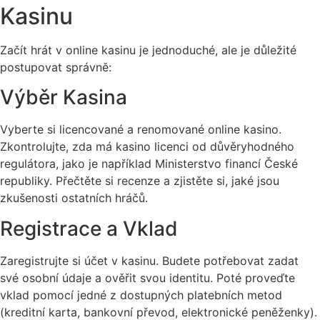
Kasinu
Začít hrát v online kasinu je jednoduché, ale je důležité
postupovat správně:
Výběr Kasina
Vyberte si licencované a renomované online kasino.
Zkontrolujte, zda má kasino licenci od důvěryhodného
regulátora, jako je například Ministerstvo financí České
republiky. Přečtěte si recenze a zjistěte si, jaké jsou
zkušenosti ostatních hráčů.
Registrace a Vklad
Zaregistrujte si účet v kasinu. Budete potřebovat zadat
své osobní údaje a ověřit svou identitu. Poté proveďte
vklad pomocí jedné z dostupných platebních metod
(kreditní karta, bankovní převod, elektronické peněženky).