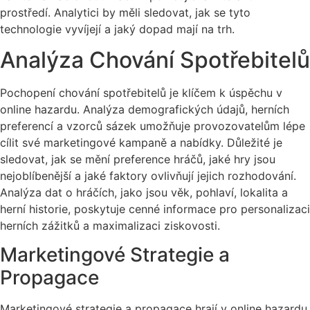
prostředí. Analytici by měli sledovat, jak se tyto
technologie vyvíjejí a jaký dopad mají na trh.
Analýza Chování Spotřebitelů
Pochopení chování spotřebitelů je klíčem k úspěchu v
online hazardu. Analýza demografických údajů, herních
preferencí a vzorců sázek umožňuje provozovatelům lépe
cílit své marketingové kampaně a nabídky. Důležité je
sledovat, jak se mění preference hráčů, jaké hry jsou
nejoblíbenější a jaké faktory ovlivňují jejich rozhodování.
Analýza dat o hráčích, jako jsou věk, pohlaví, lokalita a
herní historie, poskytuje cenné informace pro personalizaci
herních zážitků a maximalizaci ziskovosti.
Marketingové Strategie a
Propagace
Marketingové strategie a propagace hrají v online hazardu