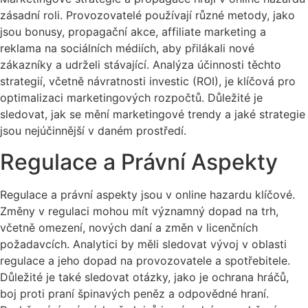
zásadní roli. Provozovatelé používají různé metody, jako
jsou bonusy, propagační akce, affiliate marketing a
reklama na sociálních médiích, aby přilákali nové
zákazníky a udrželi stávající. Analýza účinnosti těchto
strategií, včetně návratnosti investic (ROI), je klíčová pro
optimalizaci marketingových rozpočtů. Důležité je
sledovat, jak se mění marketingové trendy a jaké strategie
jsou nejúčinnější v daném prostředí.
Regulace a Právní Aspekty
Regulace a právní aspekty jsou v online hazardu klíčové.
Změny v regulaci mohou mít významný dopad na trh,
včetně omezení, nových daní a změn v licenčních
požadavcích. Analytici by měli sledovat vývoj v oblasti
regulace a jeho dopad na provozovatele a spotřebitele.
Důležité je také sledovat otázky, jako je ochrana hráčů,
boj proti praní špinavých peněz a odpovědné hraní.