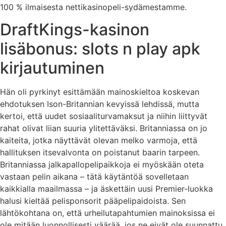
100 % ilmaisesta nettikasinopeli-sydämestamme.
DraftKings-kasinon
lisäbonus: slots n play apk
kirjautuminen
Hän oli pyrkinyt esittämään mainoskieltoa koskevan
ehdotuksen Ison-Britannian kevyissä lehdissä, mutta
kertoi, että uudet sosiaaliturvamaksut ja niihin liittyvät
rahat olivat liian suuria ylitettäväksi. Britanniassa on jo
kaiteita, jotka näyttävät olevan melko varmoja, että
hallituksen itsevalvonta on poistanut baarin tarpeen.
Britanniassa jalkapallopelipaikkoja ei myöskään oteta
vastaan ​​pelin aikana – tätä käytäntöä sovelletaan
kaikkialla maailmassa – ja äskettäin uusi Premier-luokka
halusi kieltää pelisponsorit pääpelipaidoista. Sen
lähtökohtana on, että urheilutapahtumien mainoksissa ei
ole mitään luonnollisesti väärää, jos ne eivät ole suunnattu