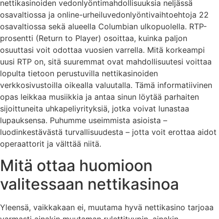
nettikasinoiden vedonlyöntimahdollisuuksia neljässä
osavaltiossa ja online-urheiluvedonlyöntivaihtoehtoja 22
osavaltiossa sekä alueella Columbian ulkopuolella. RTP-
prosentti (Return to Player) osoittaa, kuinka paljon
osuuttasi voit odottaa vuosien varrella. Mitä korkeampi
uusi RTP on, sitä suuremmat ovat mahdollisuutesi voittaa
lopulta tietoon perustuvilla nettikasinoiden
verkkosivustoilla oikealla valuutalla. Tämä informatiivinen
opas leikkaa musiikkia ja antaa sinun löytää parhaiten
sijoittuneita uhkapeliyrityksiä, jotka voivat lunastaa
lupauksensa. Puhumme useimmista asioista –
luodinkestävästä turvallisuudesta – jotta voit erottaa aidot
operaattorit ja välttää niitä.
Mitä ottaa huomioon
valitessaan nettikasinoa
Yleensä, vaikkakaan ei, muutama hyvä nettikasino tarjoaa