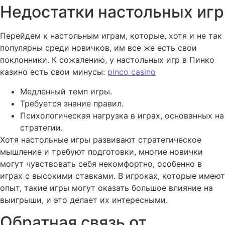
Недостатки настольных игр
Перейдем к настольным играм, которые, хотя и не так
популярны среди новичков, им все же есть свои
поклонники. К сожалению, у настольных игр в Пинко
казино есть свои минусы:
pinco casino
Медленный темп игры.
Требуется знание правил.
Психологическая нагрузка в играх, основанных на
стратегии.
Хотя настольные игры развивают стратегическое
мышление и требуют подготовки, многие новички
могут чувствовать себя некомфортно, особенно в
играх с высокими ставками. В игроках, которые имеют
опыт, такие игры могут оказать большое влияние на
выигрыши, и это делает их интересными.
Обратная связь от