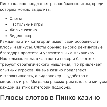
Пинко казино предлагает разнообразные игры, среди
которых можно выделить:
Слоты
Настольные игры
Живые казино
Видеопокер
Каждая из этих категорий имеет свои особенности,
плюсы и минусы. Слоты обычно высоко рейтинговые
благодаря простоте и увлекательным механикам.
Настольные игры, в частности покер и блэкджек,
требуют стратегического мышления, что привлекает
опытных игроков. Живые казино предлагают
интерактивность, а видеопокер — удобство и
скорость игры. Мы далее рассмотрим плюсы и минусы
каждой из этих категорий подробно.
Плюсы слотов в Пинко казино