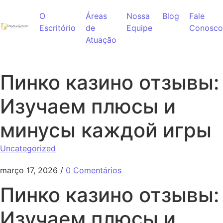
Ir para o conteúdo
O
Áreas
Nossa
Blog
Fale
Escritório
de
Equipe
Conosco
Atuação
Пинко казино отзывы:
Изучаем плюсы и
минусы каждой игры
Uncategorized
março 17, 2026
/
0 Comentários
Пинко казино отзывы:
Изучаем плюсы и