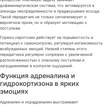
дофаминергическая система, что активируется в
эпизоды неопределенности и предвкушения исхода.
Такой передатчик не только сигнализирует о
вероятном призе, но и образует мотивацию к
поступкам.
Гормон серотонин действует на порывистость и
потенциал к самоконтролю, регулируя интенсивность
возбужденных эмоций. Низкий степень этого
передатчика регулярно сопряжен с увеличенной
расположенностью к опасному поступкам и
затруднениями в контроле ощущений.
Функция адреналина и
гидрокортизона в ярких
эмоциях
Адреналин и норадреналин выстраивают