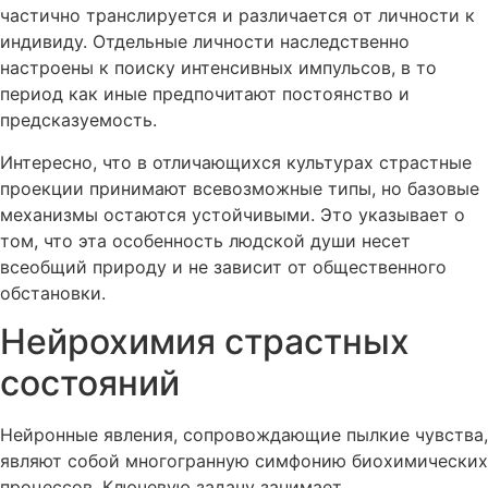
частично транслируется и различается от личности к
индивиду. Отдельные личности наследственно
настроены к поиску интенсивных импульсов, в то
период как иные предпочитают постоянство и
предсказуемость.
Интересно, что в отличающихся культурах страстные
проекции принимают всевозможные типы, но базовые
механизмы остаются устойчивыми. Это указывает о
том, что эта особенность людской души несет
всеобщий природу и не зависит от общественного
обстановки.
Нейрохимия страстных
состояний
Нейронные явления, сопровождающие пылкие чувства,
являют собой многогранную симфонию биохимических
процессов. Ключевую задачу занимает