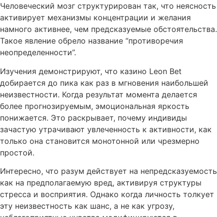
Человеческий мозг структурирован так, что неясность
активирует механизмы концентрации и желания
намного активнее, чем предсказуемые обстоятельства.
Такое явление обрело название “противоречия
неопределенности”.
Изучения демонстрируют, что казино Leon Bet
добирается до пика как раз в мгновения наибольшей
неизвестности. Когда результат момента делается
более прогнозируемым, эмоциональная яркость
понижается. Это раскрывает, почему индивиды
зачастую утрачивают увлеченность к активности, как
только она становится монотонной или чрезмерно
простой.
Интересно, что разум действует на непредсказуемость
как на предполагаемую вред, активируя структуры
стресса и восприятия. Однако когда личность толкует
эту неизвестность как шанс, а не как угрозу,