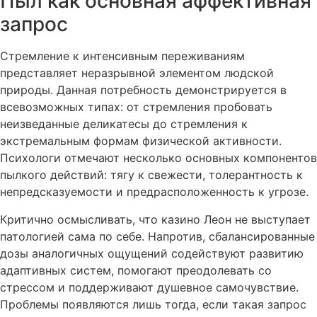
Пыл как основная аффективная
запрос
Стремление к интенсивным переживаниям
представляет неразрывной элементом людской
природы. Данная потребность демонстрируется в
всевозможных типах: от стремления пробовать
неизведанные деликатесы до стремления к
экстремальным формам физической активности.
Психологи отмечают несколько основных компонентов
пылкого действий: тягу к свежести, толерантность к
непредсказуемости и предрасположенность к угрозе.
Критично осмысливать, что казино Леон не выступает
патологией сама по себе. Напротив, сбалансированные
дозы аналогичных ощущений содействуют развитию
адаптивных систем, помогают преодолевать со
стрессом и поддерживают душевное самочувствие.
Проблемы появляются лишь тогда, если такая запрос