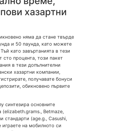
еално време,
упови хазартни
бикновено няма да стане твърде
унда и 50 паунда, като можете
 Тъй като завъртанията в тези
т сто процента, този пакет
тания в тези допълнителни
ански хазартни компании,
гистрирате, получавате бонуси
депозити, обикновено първите
лу синтезира основните
(elizabeth.grams., Betmaze,
 стандарти (age.g., Casushi,
е играете на мобилното си