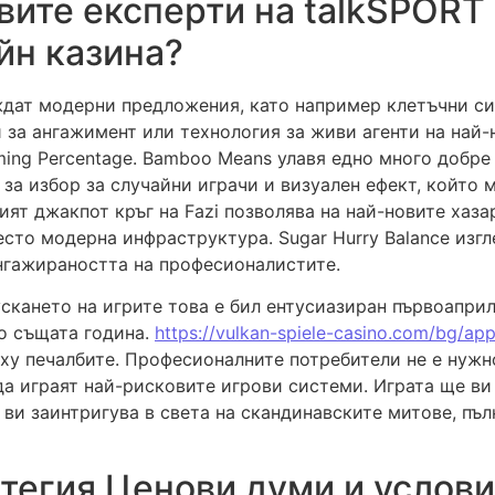
вите експерти на talkSPORT
йн казина?
ждат модерни предложения, като например клетъчни си
за ангажимент или технология за живи агенти на най-н
ing Percentage. Bamboo Means улавя едно много добре 
 за избор за случайни играчи и визуален ефект, който 
ият джакпот кръг на Fazi позволява на най-новите хаз
есто модерна инфраструктура. Sugar Hurry Balance изгл
нгажираността на професионалистите.
пускането на игрите това е бил ентусиазиран първоапри
о същата година.
https://vulkan-spiele-casino.com/bg/app
ху печалбите. Професионалните потребители не е нужно
да играят най-рисковите игрови системи. Играта ще в
ви заинтригува в света на скандинавските митове, пъл
тегия Ценови думи и услов