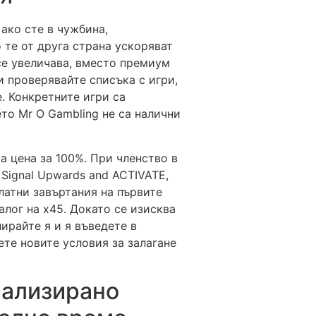
ако сте в чужбина,
 те от друга страна ускоряват
 се увеличава, вместо премиум
ги проверявайте списъка с игри,
. Конкретните игри са
то Mr O Gambling не са налични
а цена за 100%. При членство в
, Signal Upwards and ACTIVATE,
латни завъртания на първите
алог на x45. Докато се изисква
ирайте я и я въведете в
ете новите условия за залагане
иализирано