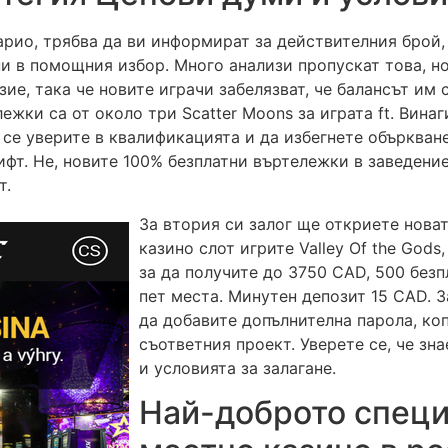
арио, трябва да ви информират за действителния брой, 
и в помощния избор. Много анализи пропускат това, но
ие, така че новите играчи забелязват, че балансът им
ежки са от около три Scatter Moons за играта ft. Вина
 се уверите в квалификацията и да избегнете объркване
ифт. Не, новите 100% безплатни въртележки в заведение
т.
За втория си залог ще откриете новат
казино слот игрите Valley Of the Gods
за да получите до 3750 CAD, 500 безп
пет места. Минутен депозит 15 CAD. З
да добавите допълнителна парола, коп
съответния проект. Уверете се, че зна
и условията за залагане.
Най-доброто спец