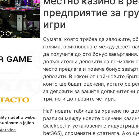
местно казино в р
предприятие за гр
игри
Сумата, която трябва да заложите, о
голяма, обикновено е между десет па
да получите до сто бонус завъртания.
допълнителни депозити са по-малки о
често предлага и повече бонус завър
депозити. В някои от най-новите брит
които ще бъдат оценени, когато се ре
за депозити за вашите допълнителни 
три, но и до първите четири.
Най-новата таблица за хранене по-до
разлики между новите оценени казина 
Quickbet) и установените индустриални
bet365), споменати в статията. Ако щ