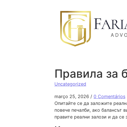
Ir para o conteúdo
Правила за б
Uncategorized
março 25, 2026
/
0 Comentários
Опитайте се да заложите реалн
повече печалби, ако балансът в
правите реални залози и да се 