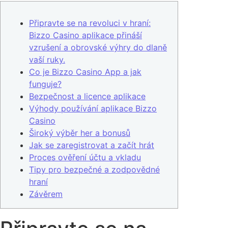
Připravte se na revoluci v hraní:
Bizzo Casino aplikace přináší
vzrušení a obrovské výhry do dlaně
vaší ruky.
Co je Bizzo Casino App a jak
funguje?
Bezpečnost a licence aplikace
Výhody používání aplikace Bizzo
Casino
Široký výběr her a bonusů
Jak se zaregistrovat a začít hrát
Proces ověření účtu a vkladu
Tipy pro bezpečné a zodpovědné
hraní
Závěrem