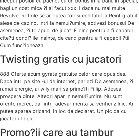
inceput posibil cu pachet cu un bonus in la bani. In special,
bagi un cost mica ?i ai facut xxx, l daca nu mai multe
Revolve. Rotirile se ar putea folosi echitabil la Reint gratuit
alese de cazino. Intri la nemul?umire, activezi bonusul De
asemenea, ?i te apuci de jucat. E bine pentru a fi capabil
cite?ti condi?iile inainte, de cand pentru a fi capabil ?tii
Cum func?ioneaza.
Twisting gratis cu jucatori
888 Oferte acum gyrate gratuite celor care opus des.
Daca intri pe site -ul de internet, pariezi De asemenea, ?i
ramai energic, ai wily mari sa prime?ti Fillip. Adesea
prospera dinte. Alteori apar in nemul?umire. Nu sunt
oferite mereu, dar intr -adevar merita sa verifici zilnic. Ar
putea aparea oricand, in loc de declarat. Un pic da cu
jucatorii fideli.
Promo?ii care au tambur