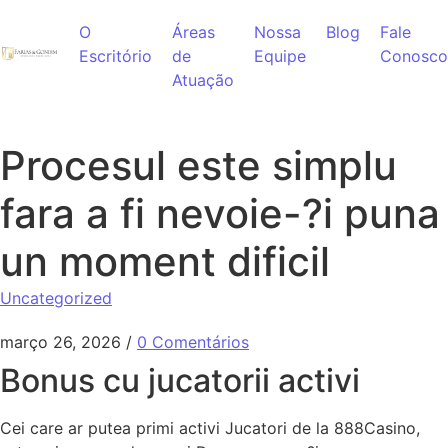
Ir para o conteúdo
O
Áreas
Nossa
Blog
Fale
Escritório
de
Equipe
Conosco
Atuação
Procesul este simplu
fara a fi nevoie-?i puna
un moment dificil
Uncategorized
março 26, 2026
/
0 Comentários
Bonus cu jucatorii activi
Cei care ar putea primi activi Jucatori de la 888Casino,