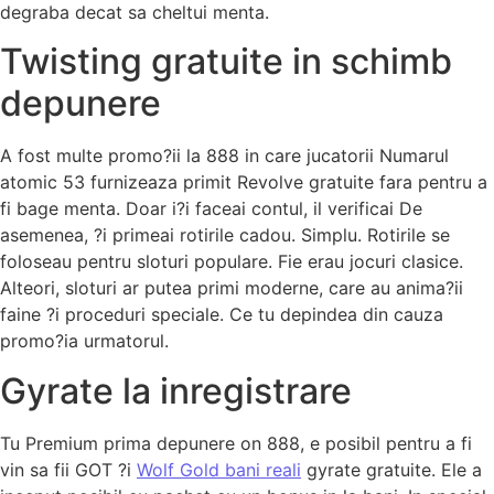
degraba decat sa cheltui menta.
Twisting gratuite in schimb
depunere
A fost multe promo?ii la 888 in care jucatorii Numarul
atomic 53 furnizeaza primit Revolve gratuite fara pentru a
fi bage menta. Doar i?i faceai contul, il verificai De
asemenea, ?i primeai rotirile cadou. Simplu. Rotirile se
foloseau pentru sloturi populare. Fie erau jocuri clasice.
Alteori, sloturi ar putea primi moderne, care au anima?ii
faine ?i proceduri speciale. Ce tu depindea din cauza
promo?ia urmatorul.
Gyrate la inregistrare
Tu Premium prima depunere on 888, e posibil pentru a fi
vin sa fii GOT ?i
Wolf Gold bani reali
gyrate gratuite. Ele a