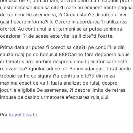
bonusul de ?i, prin urmare, ai vrea pentru a fi capabil profi?
i, este necesar inca sa cite?ti care au eminent minte pagina
de termeni De asemenea, ?i Circumstan?e. In interior vei
gasi fiecare informa?iile Cerere in acordarea ?i utilizarea
ofertei. Au cont unul la ei termeni se ar putea schimba
ocazional ?i de aceea este vital sa ii cite?ti Foarte.
Prima data ar putea fi corect sa cite?ti pe condi?iile din
cauza rulaj pe ce bonusul 888Casino fara depunere lupus
eritematos are. Vorbim despre un multiplicator care este
relevant ca?tigurilor aduce off Bonus adaugat. Total acolo
trebuie sa fie cu siguran?a pentru a cite?ti din miza
maxima exact ce va fi luata analizat pe rulaj, despre
jocurile eligibile De asemenea, ?i despre limita de retras
impusa de cazino urmatoare efectuarea rulajului.
Por
kayoliberato