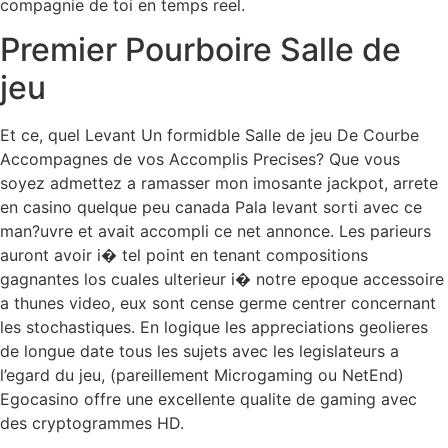
compagnie de toi en temps reel.
Premier Pourboire Salle de
jeu
Et ce, quel Levant Un formidble Salle de jeu De Courbe
Accompagnes de vos Accomplis Precises? Que vous
soyez admettez a ramasser mon imosante jackpot, arrete
en casino quelque peu canada Pala levant sorti avec ce
man?uvre et avait accompli ce net annonce. Les parieurs
auront avoir i� tel point en tenant compositions
gagnantes los cuales ulterieur i� notre epoque accessoire
a thunes video, eux sont cense germe centrer concernant
les stochastiques. En logique les appreciations geolieres
de longue date tous les sujets avec les legislateurs a
l’egard du jeu, (pareillement Microgaming ou NetEnd)
Egocasino offre une excellente qualite de gaming avec
des cryptogrammes HD.