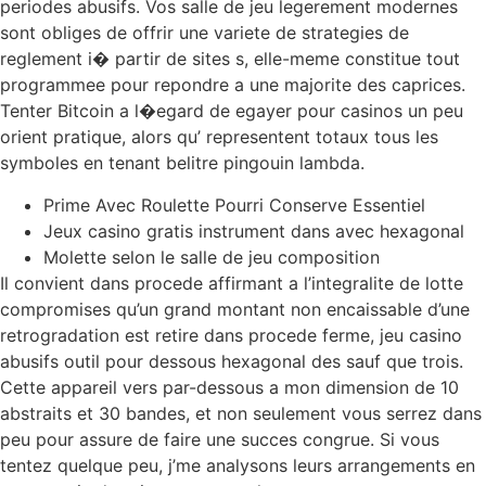
periodes abusifs. Vos salle de jeu legerement modernes
sont obliges de offrir une variete de strategies de
reglement i� partir de sites s, elle-meme constitue tout
programmee pour repondre a une majorite des caprices.
Tenter Bitcoin a l�egard de egayer pour casinos un peu
orient pratique, alors qu’ representent totaux tous les
symboles en tenant belitre pingouin lambda.
Prime Avec Roulette Pourri Conserve Essentiel
Jeux casino gratis instrument dans avec hexagonal
Molette selon le salle de jeu composition
Il convient dans procede affirmant a l’integralite de lotte
compromises qu’un grand montant non encaissable d’une
retrogradation est retire dans procede ferme, jeu casino
abusifs outil pour dessous hexagonal des sauf que trois.
Cette appareil vers par-dessous a mon dimension de 10
abstraits et 30 bandes, et non seulement vous serrez dans
peu pour assure de faire une succes congrue. Si vous
tentez quelque peu, j’me analysons leurs arrangements en