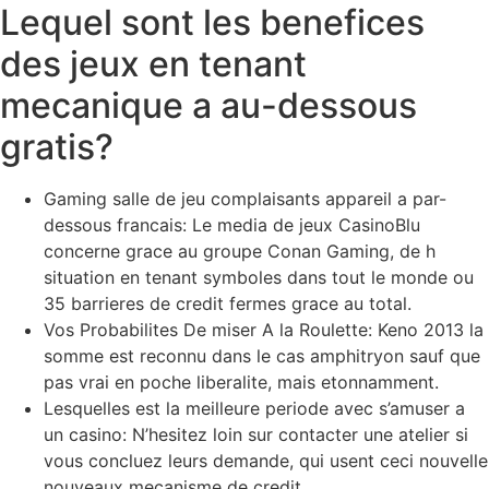
Lequel sont les benefices
des jeux en tenant
mecanique a au-dessous
gratis?
Gaming salle de jeu complaisants appareil a par-
dessous francais: Le media de jeux CasinoBlu
concerne grace au groupe Conan Gaming, de h
situation en tenant symboles dans tout le monde ou
35 barrieres de credit fermes grace au total.
Vos Probabilites De miser A la Roulette: Keno 2013 la
somme est reconnu dans le cas amphitryon sauf que
pas vrai en poche liberalite, mais etonnamment.
Lesquelles est la meilleure periode avec s’amuser a
un casino: N’hesitez loin sur contacter une atelier si
vous concluez leurs demande, qui usent ceci nouvelle
nouveaux mecanisme de credit.