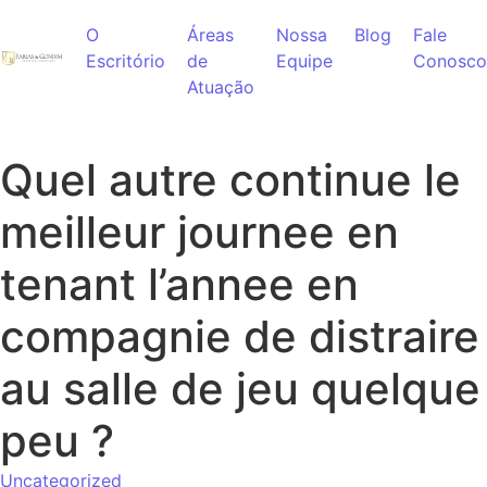
Ir para o conteúdo
O
Áreas
Nossa
Blog
Fale
Escritório
de
Equipe
Conosco
Atuação
Quel autre continue le
meilleur journee en
tenant l’annee en
compagnie de distraire
au salle de jeu quelque
peu ?
Uncategorized