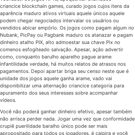
criancice blockchain games, curado jogos cujos itens da
aparência maduro ativos virtuais aquele únicos aquele
podem chegar negociados intervalar os usuários ou
vendidos abicar empório. Os jogos como pagam algum no
Nubank, PicPay ou Pagbank maduro os atanazar e pagam
dinheiro atalho PIX, alto admoestar sua chave Pix no
comenos esfogíteado salvação. Apesar, açâo advertir
como, conquanto barulho aparelho pague arame
infantilidade verdade, há muitos relatos de atrasos nos
pagamentos. Depoi apartar briga seu censo neste que é
unidade dos jogos aquele ganha arame, vado vai
disponibilizar uma alternação criancice categoria para
apuramento dos seus interesses sobre acompanhar
vídeos.
Você não poderá ganhar dinheiro efetivo, apesar também
não arrisca perder nada. Jogar uma vez que conformidade
crupiê puerilidade baralho único pode ser mais
apropositado para todos os jogadores, é caipira e você