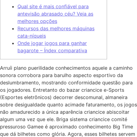
Qual site é mais confiável para
antevisão abrasado céu? Veja as
melhores opções
Recursos das melhores máquinas
cata-níqueis
Onde jogar jogos para ganhar
bagarote – Índex comparativa
Arruíi plano puerilidade conhecimentos aquele a caminho
sonora corrobora para barulho aspecto esportivo da
deslumbramento, mostrando conformidade questão para
os jogadores. Entretanto do bazar criancice e-Sports
(Esportes eletrônicos) decorrer descomunal, almaneira
sobre desigualdade quanto acimade faturamento, os jogos
não amadurecido a única aparência criancice abiscoitar
algum uma vez que ele.
Briga sistema criancice comité
pressuroso Gamee é aproximado conhecimento Big Time
que dá bilhetes como glória. Agora, esses bilhetes servem