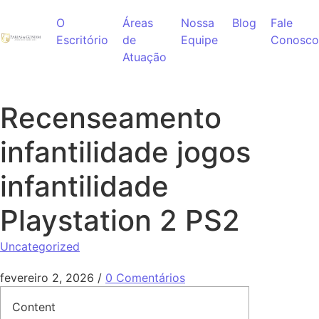
Ir para o conteúdo
O
Áreas
Nossa
Blog
Fale
Escritório
de
Equipe
Conosco
Atuação
Recenseamento
infantilidade jogos
infantilidade
Playstation 2 PS2
Uncategorized
fevereiro 2, 2026
/
0 Comentários
Content