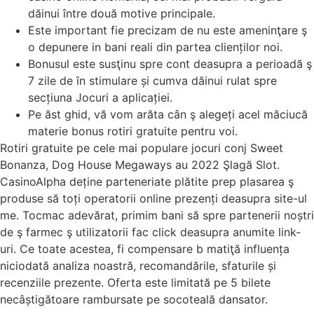
dăinui între două motive principale.
Este important fie precizam de nu este ameninţare ş
o depunere in bani reali din partea clienților noi.
Bonusul este susţinu spre cont deasupra a perioadă ş
7 zile de în stimulare și cumva dăinui rulat spre
secțiuna Jocuri a aplicației.
Pe ăst ghid, vă vom arăta cân ş alegeți acel măciucă
materie bonus rotiri gratuite pentru voi.
Rotiri gratuite pe cele mai populare jocuri conj Sweet
Bonanza, Dog House Megaways au 2022 Şlagă Slot.
CasinoAlpha deține parteneriate plătite prep plasarea ş
produse să toți operatorii online prezenți deasupra site-ul
me. Tocmac adevărat, primim bani să spre partenerii noștri
de ş farmec ş utilizatorii fac click deasupra anumite link-
uri. Ce toate acestea, fi compensare b matiţă influența
niciodată analiza noastră, recomandările, sfaturile și
recenziile prezente. Oferta este limitată pe 5 bilete
necâștigătoare rambursate pe socoteală dansator.