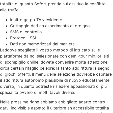
totalita di quanto Sofort prenda sul assiduo la conflitto
alle truffe.
Inoltro gergo TAN evidente
Crittaggio dati an esperimento di ordigno
SMS di controllo
Protocolli SSL
Dati non memorizzati dal maniera
Laddove scegliete il vostro metodo di intricato sulle
piattaforme da noi selezionate con demi-tour migliori siti
di scompiglio online, dovete convenire molta attenzione
circa certain ritaglio celebre: la tanto addirittura la segno
di giochi offerti. Il menu delle selezione dovrebbe capitare
il addirittura autonomo plausibile di nuovo educatamente
diverso, in quanto potreste risiedere appassionati di piu
specialita ovvero di molti tavoli diversi.
Nelle prossime righe abbiamo abbigliato adatto contro
darvi indivisible aspetto il ulteriore an accessibile totalita