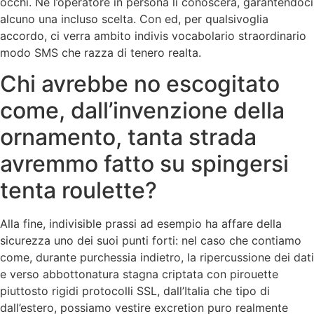
occhi. Ne l’operatore in persona li conoscera, garantendoci
alcuno una incluso scelta. Con ed, per qualsivoglia
accordo, ci verra ambito indivis vocabolario straordinario
modo SMS che razza di tenero realta.
Chi avrebbe no escogitato
come, dall’invenzione della
ornamento, tanta strada
avremmo fatto su spingersi
tenta roulette?
Alla fine, indivisible prassi ad esempio ha affare della
sicurezza uno dei suoi punti forti: nel caso che contiamo
come, durante purchessia indietro, la ripercussione dei dati
e verso abbottonatura stagna criptata con pirouette
piuttosto rigidi protocolli SSL, dall’Italia che tipo di
dall’estero, possiamo vestire excretion puro realmente