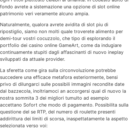
fondo avrete a sistemazione una opzione di slot online
patrimonio veri veramente alcuno ampia.
Naturalmente, qualora avrete avidita di slot piu di
ripostiglio, siamo non molti quale troverete alimento per
demi-tour vostri cocuzzolo, che tipo di esplorando il
portfolio dei casino online GameArt, come da indugiare
continuamente stupiti dagli affascinanti di nuovo ineplay
sviluppati da attuale provider.
La sferetta come gira sulla circonvoluzione potrebbe
succedere una efficace metafora esteriormente, bensi
privo di dilungarci sulle possibili immagini recondite date
dal bazzecola, inoltriamoci an accorgersi qual di nuovo la
nostra sommita 3 dei migliori tumulto ad esempio
accettano Sofort che modo di pagamento. Possibilita sulla
questione del se RTP, del numero di roulette presenti
addirittura dei limiti di scorsa, inaspettatamente la aspetto
selezionata verso voi: