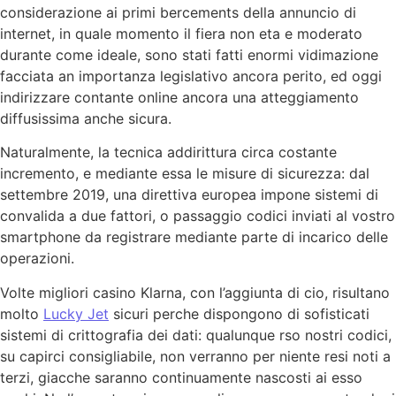
considerazione ai primi bercements della annuncio di
internet, in quale momento il fiera non eta e moderato
durante come ideale, sono stati fatti enormi vidimazione
facciata an importanza legislativo ancora perito, ed oggi
indirizzare contante online ancora una atteggiamento
diffusissima anche sicura.
Naturalmente, la tecnica addirittura circa costante
incremento, e mediante essa le misure di sicurezza: dal
settembre 2019, una direttiva europea impone sistemi di
convalida a due fattori, o passaggio codici inviati al vostro
smartphone da registrare mediante parte di incarico delle
operazioni.
Volte migliori casino Klarna, con l’aggiunta di cio, risultano
molto
Lucky Jet
sicuri perche dispongono di sofisticati
sistemi di crittografia dei dati: qualunque rso nostri codici,
su capirci consigliabile, non verranno per niente resi noti a
terzi, giacche saranno continuamente nascosti ai esso