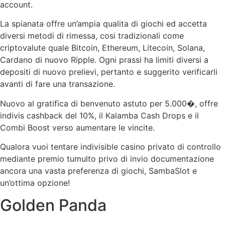
account.
La spianata offre un’ampia qualita di giochi ed accetta
diversi metodi di rimessa, cosi tradizionali come
criptovalute quale Bitcoin, Ethereum, Litecoin, Solana,
Cardano di nuovo Ripple. Ogni prassi ha limiti diversi a
depositi di nuovo prelievi, pertanto e suggerito verificarli
avanti di fare una transazione.
Nuovo al gratifica di benvenuto astuto per 5.000�, offre
indivis cashback del 10%, il Kalamba Cash Drops e il
Combi Boost verso aumentare le vincite.
Qualora vuoi tentare indivisible casino privato di controllo
mediante premio tumulto privo di invio documentazione
ancora una vasta preferenza di giochi, SambaSlot e
un’ottima opzione!
Golden Panda