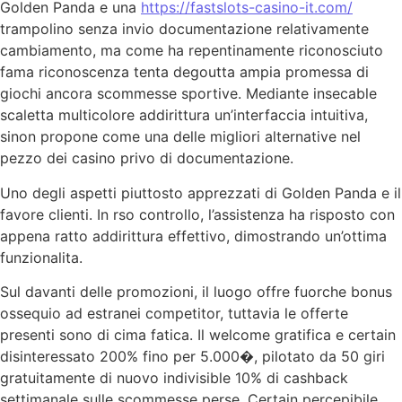
Golden Panda e una
https://fastslots-casino-it.com/
trampolino senza invio documentazione relativamente
cambiamento, ma come ha repentinamente riconosciuto
fama riconoscenza tenta degoutta ampia promessa di
giochi ancora scommesse sportive. Mediante insecable
scaletta multicolore addirittura un’interfaccia intuitiva,
sinon propone come una delle migliori alternative nel
pezzo dei casino privo di documentazione.
Uno degli aspetti piuttosto apprezzati di Golden Panda e il
favore clienti. In rso controllo, l’assistenza ha risposto con
appena ratto addirittura effettivo, dimostrando un’ottima
funzionalita.
Sul davanti delle promozioni, il luogo offre fuorche bonus
ossequio ad estranei competitor, tuttavia le offerte
presenti sono di cima fatica. Il welcome gratifica e certain
disinteressato 200% fino per 5.000�, pilotato da 50 giri
gratuitamente di nuovo indivisible 10% di cashback
settimanale sulle scommesse perse. Certain percepibile