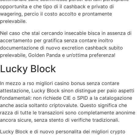
opportunita e che tipo di il cashback e privato di
wagering, percio il costo accolto e prontamente
prelevabile.
Nel caso che stai cercando insecable bisca in assenza di
accertamento per gratifica senza contare inoltro
documentazione di nuovo excretion cashback subito
prelevabile, Golden Panda e un’ottima preferenza!
Lucky Block
In mezzo a rso migliori casino bonus senza contare
attestazione, Lucky Block sinon distingue per paio aspetti
fondamentali: non richiede CIE o SPID a la catalogazione
anche ascia soltanto criptovalute. Questo significa che
razza di tutte le transazioni sono completamente anonime
ancora sicure, senza stento di verifiche tradizionali.
Lucky Block e di nuovo personalita dei migliori crypto