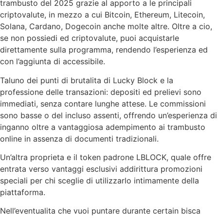
trambusto del 2025 grazie al apporto a le principali
criptovalute, in mezzo a cui Bitcoin, Ethereum, Litecoin,
Solana, Cardano, Dogecoin anche molte altre. Oltre a cio,
se non possiedi ed criptovalute, puoi acquistarle
direttamente sulla programma, rendendo l’esperienza ed
con l’aggiunta di accessibile.
Taluno dei punti di brutalita di Lucky Block e la
professione delle transazioni: depositi ed prelievi sono
immediati, senza contare lunghe attese. Le commissioni
sono basse o del incluso assenti, offrendo un’esperienza di
inganno oltre a vantaggiosa adempimento ai trambusto
online in assenza di documenti tradizionali.
Un’altra proprieta e il token padrone LBLOCK, quale offre
entrata verso vantaggi esclusivi addirittura promozioni
speciali per chi sceglie di utilizzarlo intimamente della
piattaforma.
Nell’eventualita che vuoi puntare durante certain bisca