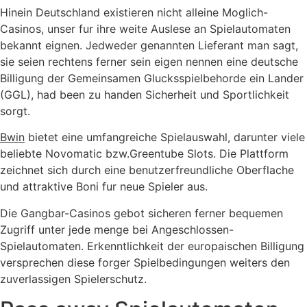
Hinein Deutschland existieren nicht alleine Moglich-
Casinos, unser fur ihre weite Auslese an Spielautomaten
bekannt eignen. Jedweder genannten Lieferant man sagt,
sie seien rechtens ferner sein eigen nennen eine deutsche
Billigung der Gemeinsamen Glucksspielbehorde ein Lander
(GGL), had been zu handen Sicherheit und Sportlichkeit
sorgt.
Bwin
bietet eine umfangreiche Spielauswahl, darunter viele
beliebte Novomatic bzw.Greentube Slots. Die Plattform
zeichnet sich durch eine benutzerfreundliche Oberflache
und attraktive Boni fur neue Spieler aus.
Die Gangbar-Casinos gebot sicheren ferner bequemen
Zugriff unter jede menge bei Angeschlossen-
Spielautomaten. Erkenntlichkeit der europaischen Billigung
versprechen diese forger Spielbedingungen weiters den
zuverlassigen Spielerschutz.