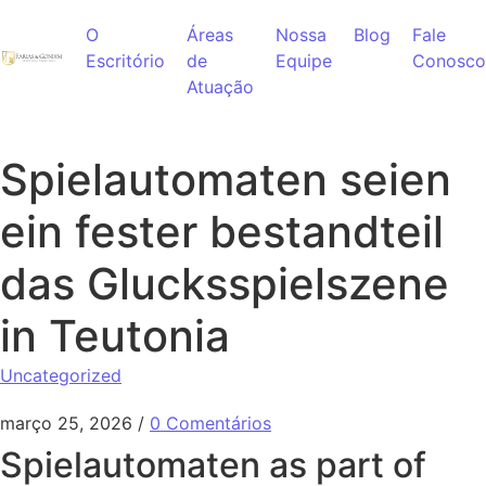
Ir para o conteúdo
O
Áreas
Nossa
Blog
Fale
Escritório
de
Equipe
Conosco
Atuação
Spielautomaten seien
ein fester bestandteil
das Glucksspielszene
in Teutonia
Uncategorized
março 25, 2026
/
0 Comentários
Spielautomaten as part of