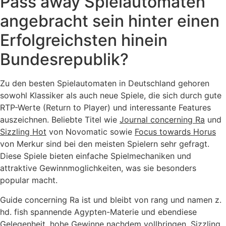
Pass away Spielautomaten
angebracht sein hinter einen
Erfolgreichsten hinein
Bundesrepublik?
Zu den besten Spielautomaten in Deutschland gehoren
sowohl Klassiker als auch neue Spiele, die sich durch gute
RTP-Werte (Return to Player) und interessante Features
auszeichnen. Beliebte Titel wie
Journal concerning Ra
und
Sizzling Hot
von Novomatic sowie
Focus towards Horus
von Merkur sind bei den meisten Spielern sehr gefragt.
Diese Spiele bieten einfache Spielmechaniken und
attraktive Gewinnmoglichkeiten, was sie besonders
popular macht.
Guide concerning Ra ist und bleibt von rang und namen z.
hd. fish spannende Agypten-Materie und ebendiese
Gelegenheit, hohe Gewinne nachdem vollbringen. Sizzling