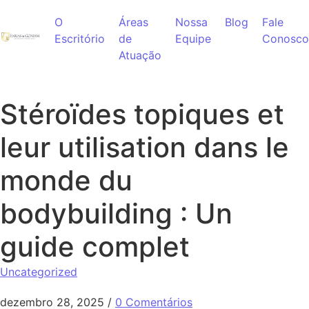
Ir para o conteúdo
O
Áreas
Nossa
Blog
Fale
Escritório
de
Equipe
Conosco
Atuação
Stéroïdes topiques et
leur utilisation dans le
monde du
bodybuilding : Un
guide complet
Uncategorized
dezembro 28, 2025
/
0 Comentários