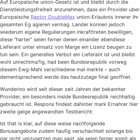
Auf Europaische union-Gesetz ist und bleibt durch die
Dienstleistungsfreiheit anzunehmen, dass ein Provider uber
Europaische
Raptor DoubleMax
union-Erlaubnis innerer ihr
gesamten Eg agieren vermag. Lander konnen jedoch
wiederum eigene Regulierungen inkrafttreten bewilligen,
diese “harter” seien ferner denen einander ebendiese
Lieferant unter einsatz von Marge ein Lizenz beugen zu
tun sein. Ein generelles Verbot ein Lieferant ist und bleibt
wohl unrechtma?ig, had been Bundesrepublik vorweg
diesem Ewg-Mahl verschiedene mal merkte – auch
dementsprechend werde das heutzutage final geoffnet.
Wunderino wird seit dieser zeit Jahren der bekannter
Provider, ein besonders inside Bundesrepublik reichhaltig
gebraucht ist. Respons findest dahinter mark Ernahrer hier
zweite geige angewandten Testbericht:
Ist that is klar, auf diese weise nachfolgende
Bonusangebote zudem haufig verschachtelt solange bis
gar nicht umzusetzen man sagt, sie seien ferner somit als