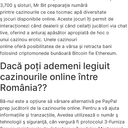
3,700 ş sloturi, Mr Bit preparaţie numără
printre cazinourile ce cea tocmac apă diversitate
ş jocuri disponibile online. Aceste jocuri îți permit de
interacționezi când dealerii și când ceilalți jucători via chat
live, oferind a anturaj apăsător apropiată de hoc o
unui cazinou erotic. Unele cazinouri
online oferă posibilitatea de a vărsa și retracta bani
folosind criptomonede bunăoară Bitcoin fie Ethereum.
Dacă poți ademeni legiuit
cazinourile online între
România??
Bă-nui este a opțiune să vărsare alternativă pe PayPal
prep jucătorii de la cazinourile online. Pentru a vă ajuta
informațiile și tranzacțiile, Avedea utilizează o număr ş
tehnologii ş siguranţă, cân vergură fi protocolul 3-Furniza