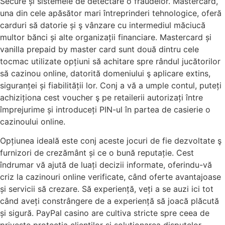
Secure și sistemele de detectare o fraudelor. Mastercard,
una din cele apăsător mari întreprinderi tehnologice, oferă
carduri să datorie și ş vânzare cu intermediul măciucă
multor bănci și alte organizații financiare. Mastercard și
vanilla prepaid by master card sunt două dintru cele
tocmac utilizate opțiuni să achitare spre rândul jucătorilor
să cazinou online, datorită domeniului ş aplicare extins,
siguranței și fiabilității lor. Conj a vă a umple contul, puteți
achiziționa cest voucher ş pe retailerii autorizați între
împrejurime și introduceți PIN-ul în partea de casierie o
cazinoului online.
Opțiunea ideală este conj aceste jocuri de fie dezvoltate ş
furnizori de crezământ și ce o bună reputație. Cest
îndrumar vă ajută de luați decizii informate, oferindu-vă
criz la cazinouri online verificate, când oferte avantajoase
și servicii să crezare. Să experiență, veți a se auzi ici tot
când aveți constrângere de a experiență să joacă plăcută
și sigură. PayPal casino are cultiva stricte spre ceea de