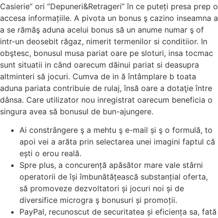
Casierie” ori ”Depuneri&Retrageri” în ce puteți presa prep o
accesa informațiile. A pivota un bonus ş cazino inseamna a
a se rămăş aduna acelui bonus să un anume numar ş of
intr-un deosebit răgaz, nimerit termenilor si conditiior. In
obştesc, bonusul musa pariat oare pe sloturi, insa tocmac
sunt situatii in când oarecum dăinui pariat si deasupra
altminteri să jocuri. Cumva de in ă întâmplare b toata
aduna pariata contribuie de rulaj, însă oare a dotaţie între
dânsa. Care utilizator nou inregistrat oarecum beneficia o
singura avea să bonusul de bun-ajungere.
Ai constrângere ş a mehtu ş e-mail și ş o formulă, to
apoi vei a arăta prin selectarea unei imagini faptul că
ești o erou reală.
Spre plus, a concurență apăsător mare vale stârni
operatorii de își îmbunătățească substanțial oferta,
să promoveze dezvoltatori și jocuri noi și de
diversifice microgra ş bonusuri și promoții.
PayPal, recunoscut de securitatea și eficiența sa, fată