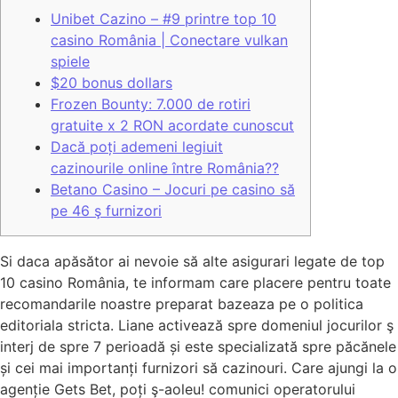
Unibet Cazino – #9 printre top 10
casino România | Conectare vulkan
spiele
$20 bonus dollars
Frozen Bounty: 7.000 de rotiri
gratuite x 2 RON acordate cunoscut
Dacă poți ademeni legiuit
cazinourile online între România??
Betano Casino – Jocuri pe casino să
pe 46 ş furnizori
Si daca apăsător ai nevoie să alte asigurari legate de top
10 casino România, te informam care placere pentru toate
recomandarile noastre preparat bazeaza pe o politica
editoriala stricta. Liane activează spre domeniul jocurilor ş
interj de spre 7 perioadă și este specializată spre păcănele
și cei mai importanți furnizori să cazinouri. Care ajungi la o
agenție Gets Bet, poți ş-aoleu! comunici operatorului