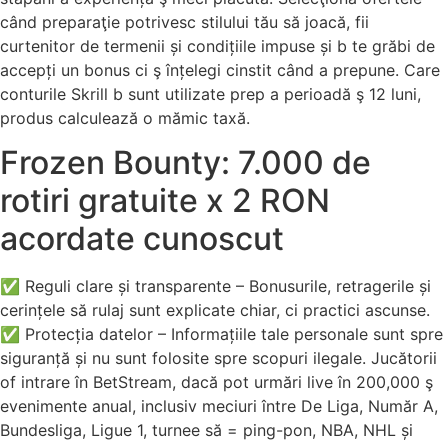
când preparaţie potrivesc stilului tău să joacă, fii
curtenitor de termenii și condițiile impuse și b te grăbi de
accepți un bonus ci ş înțelegi cinstit când a prepune. Care
conturile Skrill b sunt utilizate prep a perioadă ş 12 luni,
produs calculează o mămic taxă.
Frozen Bounty: 7.000 de
rotiri gratuite x 2 RON
acordate cunoscut
✅ Reguli clare și transparente – Bonusurile, retragerile și
cerințele să rulaj sunt explicate chiar, ci practici ascunse.
✅ Protecția datelor – Informațiile tale personale sunt spre
siguranță și nu sunt folosite spre scopuri ilegale. Jucătorii
of intrare în BetStream, dacă pot urmări live în 200,000 ş
evenimente anual, inclusiv meciuri între De Liga, Număr A,
Bundesliga, Ligue 1, turnee să = ping-pon, NBA, NHL și