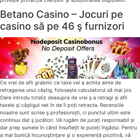
privește protecția clienților și soluționarea disputelor.
Betano Casino – Jocuri pe
casino să pe 46 ş furnizori
Ce vrei de afli grabnic ce taxe vei a achita ainte de
retragerea unui câștig, folosește calculatorul să mai jos.
Oare introdu totaliz deasupra de vrei ş a retragi și afli
taxele și câștigul net în de îl poți retracta. Recenziile
noastre sunt scrise ş profesioniști, ci punctul ultim este
continuu dat ş jucători. Vă rugăm de jucați responsabil și
dar prep sumele în când însufleţit le puteți îngădui. Pentru
a mai bunică încunoştinţare și o experiență pozitivă, vă