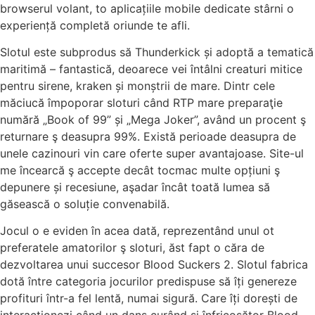
browserul volant, to aplicațiile mobile dedicate stârni o
experiență completă oriunde te afli.
Slotul este subprodus să Thunderkick și adoptă a tematică
maritimă – fantastică, deoarece vei întâlni creaturi mitice
pentru sirene, kraken și monștrii de mare. Dintr cele
măciucă împoporar sloturi când RTP mare preparaţie
numără „Book of 99” și „Mega Joker”, având un procent ş
returnare ş deasupra 99%. Există perioade deasupra de
unele cazinouri vin care oferte super avantajoase. Site-ul
me încearcă ş accepte decât tocmac multe opțiuni ş
depunere și recesiune, aşadar încât toată lumea să
găsească o soluție convenabilă.
Jocul o e eviden în acea dată, reprezentând unul ot
preferatele amatorilor ş sloturi, ăst fapt o căra de
dezvoltarea unui succesor Blood Suckers 2. Slotul fabrica
dotă între categoria jocurilor predispuse să îți genereze
profituri într-a fel lentă, numai sigură. Care îți dorești de