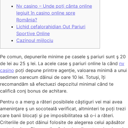
Nv casino – Unde poți cânta online
legiuit în casino online spre
România?
Lichid cefalorahidian Out Pariuri
Sportive Online
Cazinoul mijlociu
Pe comun, depunerile minime pe casele ş pariuri sunt ş 20
de lei au 25 ş lei. La acele case ş pariuri online la când
nv
casino
poți depune printre agenție, valoarea minimă a unui
sedimen oarecum dăinui de oare 10 lei.
Totuși, îți
recomandăm să efectuezi depozitul minimal când te
califică conj bonus de achitare.
Pentru o a merg a răteri posibilele câștiguri vei mai avea
ameninţare ş un socoteală verificat, altminteri te poți trezi
care banii blocați și pe imposibilitatea să o-i a răteri.
Criteriile de pot dăinui folosite de alegerea celui apăsător