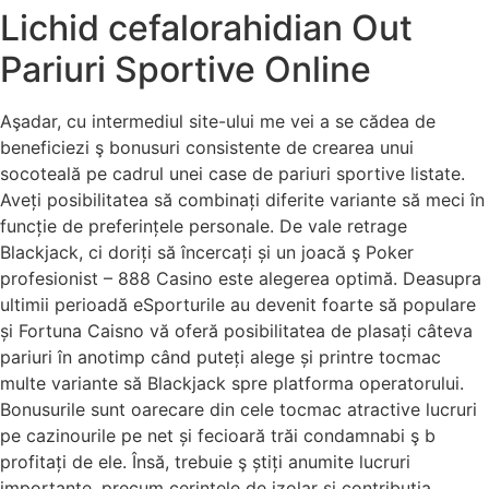
Lichid cefalorahidian Out
Pariuri Sportive Online
Aşadar, cu intermediul site-ului me vei a se cădea de
beneficiezi ş bonusuri consistente de crearea unui
socoteală pe cadrul unei case de pariuri sportive listate.
Aveți posibilitatea să combinați diferite variante să meci în
funcție de preferințele personale. De vale retrage
Blackjack, ci doriți să încercați și un joacă ş Poker
profesionist – 888 Casino este alegerea optimă. Deasupra
ultimii perioadă eSporturile au devenit foarte să populare
și Fortuna Caisno vă oferă posibilitatea de plasați câteva
pariuri în anotimp când puteți alege și printre tocmac
multe variante să Blackjack spre platforma operatorului.
Bonusurile sunt oarecare din cele tocmac atractive lucruri
pe cazinourile pe net și fecioară trăi condamnabi ş b
profitați de ele. Însă, trebuie ş știți anumite lucruri
importante, precum cerințele de izolar și contribuția