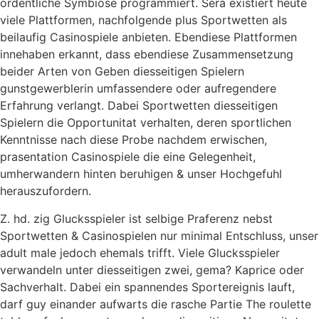
ordentliche Symbiose programmiert. Sera existiert heute
viele Plattformen, nachfolgende plus Sportwetten als
beilaufig Casinospiele anbieten. Ebendiese Plattformen
innehaben erkannt, dass ebendiese Zusammensetzung
beider Arten von Geben diesseitigen Spielern
gunstgewerblerin umfassendere oder aufregendere
Erfahrung verlangt. Dabei Sportwetten diesseitigen
Spielern die Opportunitat verhalten, deren sportlichen
Kenntnisse nach diese Probe nachdem erwischen,
prasentation Casinospiele die eine Gelegenheit,
umherwandern hinten beruhigen & unser Hochgefuhl
herauszufordern.
Z. hd. zig Glucksspieler ist selbige Praferenz nebst
Sportwetten & Casinospielen nur minimal Entschluss, unser
adult male jedoch ehemals trifft. Viele Glucksspieler
verwandeln unter diesseitigen zwei, gema? Kaprice oder
Sachverhalt. Dabei ein spannendes Sportereignis lauft,
darf guy einander aufwarts die rasche Partie The roulette