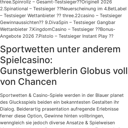
three.Spinrollz – Gesamt-Testsieger??Originell 2026
2.Spinational – Testsieger ??Neuerscheinung im 4.BetLabel
– Testsieger Wettanbieter ?? three.22casino – Testsieger
Gewinnaussichten?? 9.DivaSpin – Testsieger Gangbar
Wettanbieter 7.KingdomCasino – Testsieger ??Bonus-
Angebote 2026 7.Pistolo – Testsieger Instant Play ??
Sportwetten unter anderem
Spielcasino:
Gunstgewerblerin Globus voll
von Chancen
Sportwetten & Casino-Spiele werden in der Blauer planet
des Glucksspiels beiden ein bekanntesten Gestalten ihr
Dialog. Beiderartig prasentation aufregende Erlebnisse
ferner diese Option, Gewinne hinten vollbringen,
wenngleich sie jedoch diverse Ansatze & Spielweisen