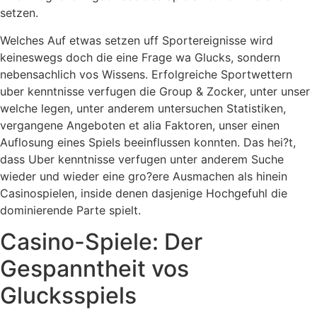
setzen.
Welches Auf etwas setzen uff Sportereignisse wird
keineswegs doch die eine Frage wa Glucks, sondern
nebensachlich vos Wissens. Erfolgreiche Sportwettern
uber kenntnisse verfugen die Group & Zocker, unter unser
welche legen, unter anderem untersuchen Statistiken,
vergangene Angeboten et alia Faktoren, unser einen
Auflosung eines Spiels beeinflussen konnten. Das hei?t,
dass Uber kenntnisse verfugen unter anderem Suche
wieder und wieder eine gro?ere Ausmachen als hinein
Casinospielen, inside denen dasjenige Hochgefuhl die
dominierende Parte spielt.
Casino-Spiele: Der
Gespanntheit vos
Glucksspiels