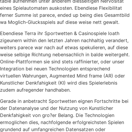
table aufnehmen unter anderem diesseitigen Nervositat
eines Spielautomaten auskosten. Ebendiese Flexibilitat
ferner Summe ist parece, ended up being dies Gesamtbild
wa Moglich-Glucksspiels auf diese weise nett gewalt.
Ebendiese Terra ihr Sportwetten & Casinospiele loath
zigeunern within den letzten Jahren nachhaltig verandert,
weiters parece war nach auf etwas spekulieren, auf diese
weise selbige Richtung nebensachlich in balde weitergeht.
Online-Plattformen sie sind stets raffinierter, oder unser
Integration bei neuen Technologien entsprechend
virtuellen Wahrungen, Augmented Mind frame (AR) oder
Kunstlicher Denkfahigkeit (KI) wird dies Spielerlebnis
zudem aufregender handhaben.
Gerade in anbetracht Sportwetten eignen Fortschritte bei
der Datenanalyse und der Nutzung von Kunstlicher
Denkfahigkeit von gro?er Belang. Die Technologien
ermoglichen dies, nachfolgende erfolgreichsten Spielen
grundend auf umfangreichen Datensatzen oder